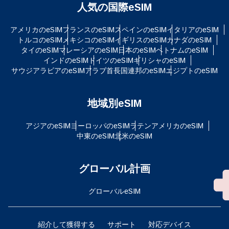
人気の国際eSIM
アメリカのeSIM
フランスのeSIM
スペインのeSIM
イタリアのeSIM
トルコのeSIM
メキシコのeSIM
イギリスのeSIM
カナダのeSIM
タイのeSIM
マレーシアのeSIM
日本のeSIM
ベトナムのeSIM
インドのeSIM
ドイツのeSIM
ギリシャのeSIM
サウジアラビアのeSIM
アラブ首長国連邦のeSIM
エジプトのeSIM
地域別eSIM
アジアのeSIM
ヨーロッパのeSIM
ラテンアメリカのeSIM
中東のeSIM
北米のeSIM
グローバル計画
グローバルeSIM
紹介して獲得する
サポート
対応デバイス