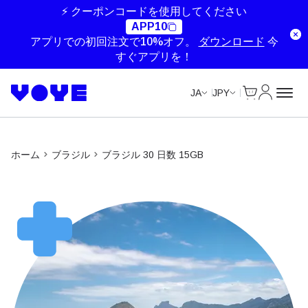
Unlimited Data
Unlimited Data
Unlimited Data
Unlimited Data
⚡ クーポンコードを使用してください
APP10
アプリでの初回注文で10%オフ。
ダウンロード
今
すぐアプリを！
Cart
マイアカ
JA
JPY
ホーム
ブラジル
ブラジル 30 日数 15GB