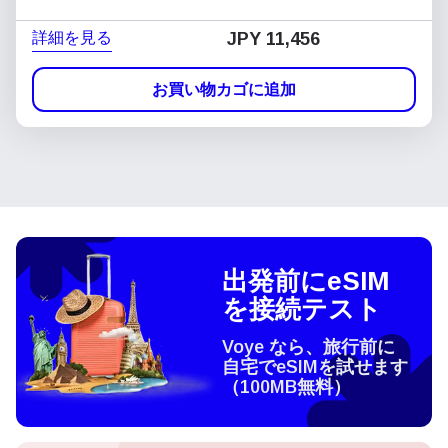
詳細を見る
JPY 11,456
お買い物カゴに追加
出発前にeSIM
を接続テスト
Voye なら、旅行前に
自宅でeSIMを試せます
（100MB無料）