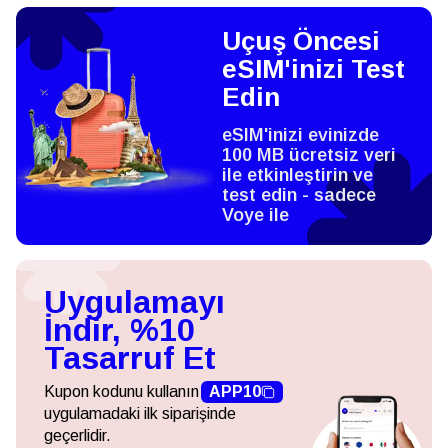
Uçuş Öncesi
eSIM'inizi Test
Edin
eSIM'inizi evinizde
100 MB ücretsiz veri
ile etkinleştirin ve
test edin - sadece
Voye ile
Uygulamayı
İndir, %10
Tasarruf Et
Kupon kodunu kullanın
APP10
uygulamadaki ilk siparişinde
geçerlidir.