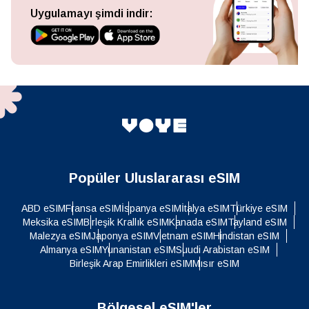
Uygulamayı şimdi indir:
Popüler Uluslararası eSIM
ABD eSIM
Fransa eSIM
İspanya eSIM
İtalya eSIM
Türkiye eSIM
Meksika eSIM
Birleşik Krallık eSIM
Kanada eSIM
Tayland eSIM
Malezya eSIM
Japonya eSIM
Vietnam eSIM
Hindistan eSIM
Almanya eSIM
Yunanistan eSIM
Suudi Arabistan eSIM
Birleşik Arap Emirlikleri eSIM
Mısır eSIM
Bölgesel eSIM'ler