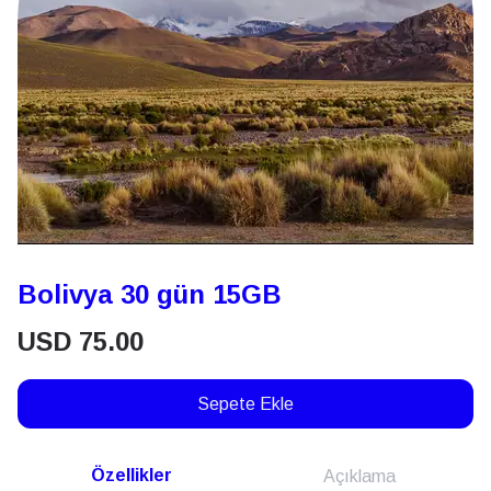
Bolivya 30 gün 15GB
USD
75.00
Sepete Ekle
Özellikler
Açıklama