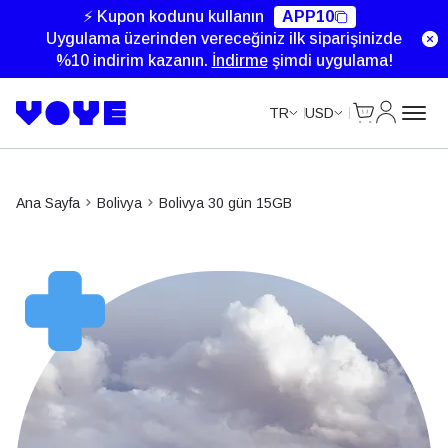
⚡ Kupon kodunu kullanın
APP10
Uygulama üzerinden vereceğiniz ilk siparişinizde
%10 indirim kazanın.
İndirme
şimdi uygulama!
Cart
Hesabım
TR
USD
Ana Sayfa
Bolivya
Bolivya 30 gün 15GB