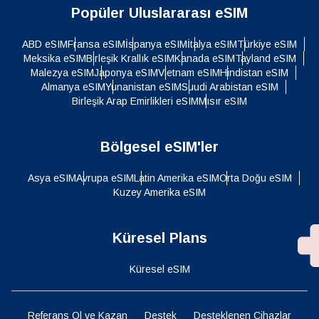
Popüler Uluslararası eSIM
ABD eSIM
Fransa eSIM
İspanya eSIM
İtalya eSIM
Türkiye eSIM
Meksika eSIM
Birleşik Krallık eSIM
Kanada eSIM
Tayland eSIM
Malezya eSIM
Japonya eSIM
Vietnam eSIM
Hindistan eSIM
Almanya eSIM
Yunanistan eSIM
Suudi Arabistan eSIM
Birleşik Arap Emirlikleri eSIM
Mısır eSIM
Bölgesel eSIM'ler
Asya eSIM
Avrupa eSIM
Latin Amerika eSIM
Orta Doğu eSIM
Kuzey Amerika eSIM
Küresel Plans
Küresel eSIM
Referans Ol ve Kazan
Destek
Desteklenen Cihazlar