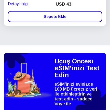
Detaylı bilgi
USD
43
Sepete Ekle
Uçuş Öncesi
eSIM'inizi Test
Edin
eSIM'inizi evinizde
100 MB ücretsiz veri
ile etkinleştirin ve
test edin - sadece
Voye ile