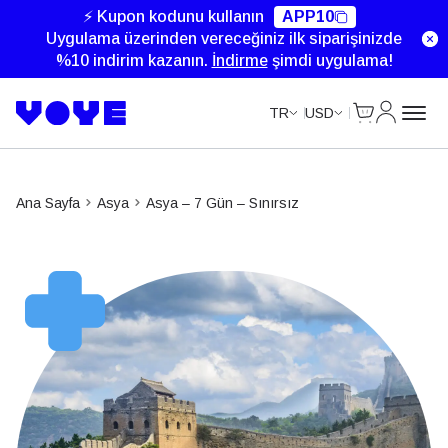
Unlimited Data
Unlimited Data
Unlimited Data
⚡ Kupon kodunu kullanın
APP10
Uygulama üzerinden vereceğiniz ilk siparişinizde
%10 indirim kazanın.
İndirme
şimdi uygulama!
Cart
Hesabım
TR
USD
Ana Sayfa
Asya
Asya – 7 Gün – Sınırsız