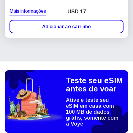
Mais informações
USD
17
Adicionar ao carrinho
Teste seu eSIM
antes de voar
Ative e teste seu
eSIM em casa com
100 MB de dados
grátis, somente com
a Voye