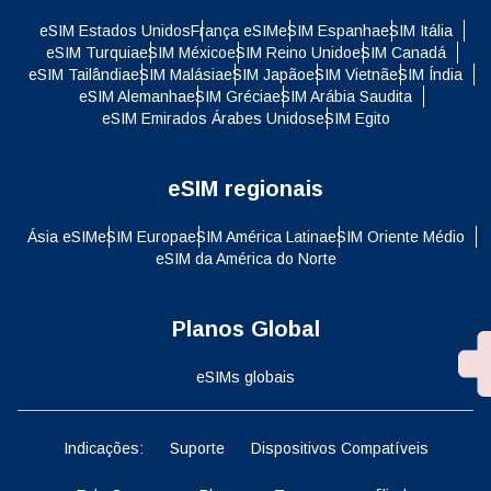
eSIM Estados Unidos
França eSIM
eSIM Espanha
eSIM Itália
eSIM Turquia
eSIM México
eSIM Reino Unido
eSIM Canadá
eSIM Tailândia
eSIM Malásia
eSIM Japão
eSIM Vietnã
eSIM Índia
eSIM Alemanha
eSIM Grécia
eSIM Arábia Saudita
eSIM Emirados Árabes Unidos
eSIM Egito
eSIM regionais
Ásia eSIM
eSIM Europa
eSIM América Latina
eSIM Oriente Médio
eSIM da América do Norte
Planos Global
eSIMs globais
Indicações:
Suporte
Dispositivos Compatíveis