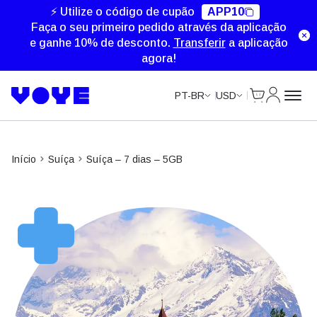
Unlimited Data
Unlimited Data
Unlimited Data
Unlimited Data
⚡ Utilize o código de cupão
APP10
Faça o seu primeiro pedido através da aplicação
e ganhe 10% de desconto.
Transferir
a aplicação
agora!
Cart
Minha Co
PT-BR
USD
Início
Suíça
Suíça – 7 dias – 5GB