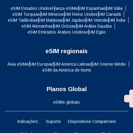
eSIM Estados Unidos
França eSIM
eSIM Espanha
eSIM Itália
eSIM Turquia
eSIM México
eSIM Reino Unido
eSIM Canadá
eSIM Tailândia
eSIM Malásia
eSIM Japão
eSIM Vietnã
eSIM Índia
eSIM Alemanha
eSIM Grécia
eSIM Arábia Saudita
eSIM Emirados Árabes Unidos
eSIM Egito
eSIM regionais
Ásia eSIM
eSIM Europa
eSIM América Latina
eSIM Oriente Médio
eSIM da América do Norte
Planos Global
eSIMs globais
Indicações:
Suporte
Dispositivos Compatíveis