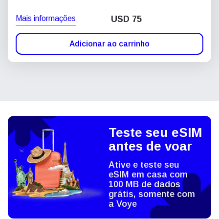
Mais informações
USD
75
Adicionar ao carrinho
Teste seu eSIM
antes de voar
Ative e teste seu
eSIM em casa com
100 MB de dados
grátis, somente com
a Voye