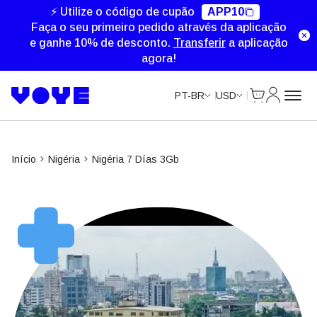
⚡ Utilize o código de cupão
APP10
Faça o seu primeiro pedido através da aplicação
e ganhe 10% de desconto.
Transferir
a aplicação
agora!
Cart
Minha Co
PT-BR
USD
Início
Nigéria
Nigéria 7 Días 3Gb