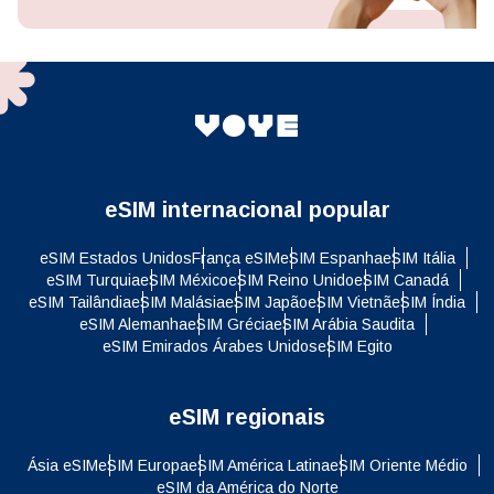
eSIM internacional popular
eSIM Estados Unidos
França eSIM
eSIM Espanha
eSIM Itália
eSIM Turquia
eSIM México
eSIM Reino Unido
eSIM Canadá
eSIM Tailândia
eSIM Malásia
eSIM Japão
eSIM Vietnã
eSIM Índia
eSIM Alemanha
eSIM Grécia
eSIM Arábia Saudita
eSIM Emirados Árabes Unidos
eSIM Egito
eSIM regionais
Ásia eSIM
eSIM Europa
eSIM América Latina
eSIM Oriente Médio
eSIM da América do Norte