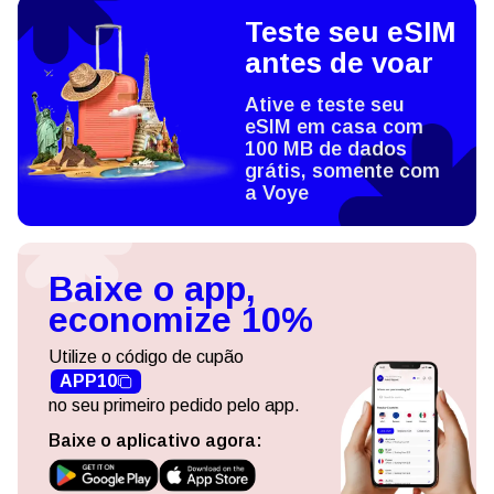
Teste seu eSIM
antes de voar
Ative e teste seu
eSIM em casa com
100 MB de dados
grátis, somente com
a Voye
Baixe o app,
economize 10%
Utilize o código de cupão
APP10
no seu primeiro pedido pelo app.
Baixe o aplicativo agora: