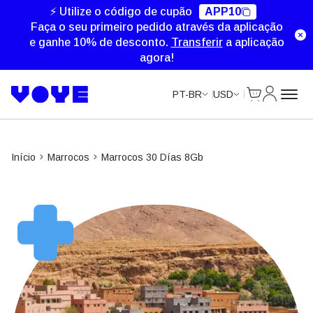
⚡ Utilize o código de cupão
APP10
Faça o seu primeiro pedido através da aplicação
e ganhe 10% de desconto.
Transferir
a aplicação
agora!
Cart
Minha Co
PT-BR
USD
Início
Marrocos
Marrocos 30 Días 8Gb