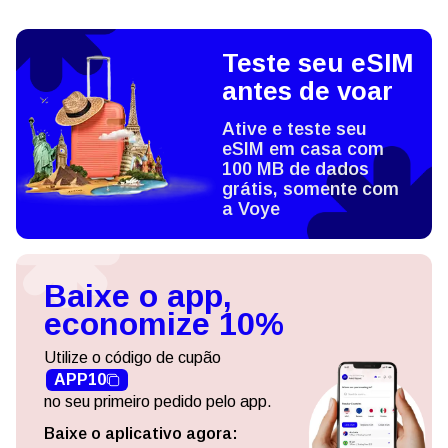
Teste seu eSIM
antes de voar
Ative e teste seu
eSIM em casa com
100 MB de dados
grátis, somente com
a Voye
Baixe o app,
economize 10%
Utilize o código de cupão
APP10
no seu primeiro pedido pelo app.
Baixe o aplicativo agora: