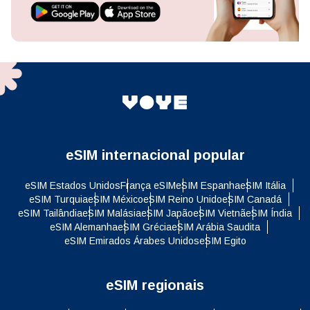
eSIM internacional popular
eSIM Estados Unidos
França eSIM
eSIM Espanha
eSIM Itália
eSIM Turquia
eSIM México
eSIM Reino Unido
eSIM Canadá
eSIM Tailândia
eSIM Malásia
eSIM Japão
eSIM Vietnã
eSIM Índia
eSIM Alemanha
eSIM Grécia
eSIM Arábia Saudita
eSIM Emirados Árabes Unidos
eSIM Egito
eSIM regionais