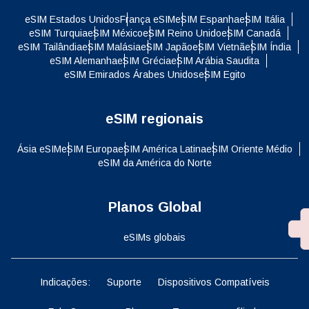
eSIM Estados Unidos
França eSIM
eSIM Espanha
eSIM Itália
eSIM Turquia
eSIM México
eSIM Reino Unido
eSIM Canadá
eSIM Tailândia
eSIM Malásia
eSIM Japão
eSIM Vietnã
eSIM Índia
eSIM Alemanha
eSIM Grécia
eSIM Arábia Saudita
eSIM Emirados Árabes Unidos
eSIM Egito
eSIM regionais
Ásia eSIM
eSIM Europa
eSIM América Latina
eSIM Oriente Médio
eSIM da América do Norte
Planos Global
eSIMs globais
Indicações:
Suporte
Dispositivos Compatíveis