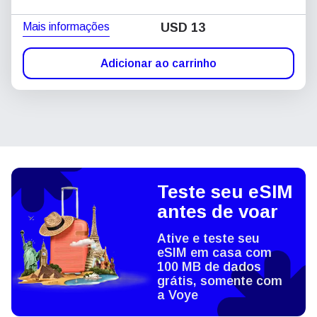
Mais informações
USD
13
Adicionar ao carrinho
Teste seu eSIM
antes de voar
Ative e teste seu
eSIM em casa com
100 MB de dados
grátis, somente com
a Voye