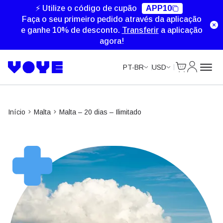
Unlimited Data
Unlimited Data
Unlimited Data
Unlimited Data
⚡ Utilize o código de cupão
APP10
Faça o seu primeiro pedido através da aplicação
e ganhe 10% de desconto.
Transferir
a aplicação
agora!
Cart
Minha Co
PT-BR
USD
Início
Malta
Malta – 20 dias – Ilimitado