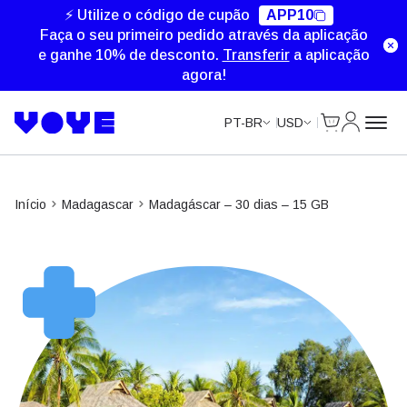
⚡ Utilize o código de cupão
APP10
Faça o seu primeiro pedido através da aplicação
e ganhe 10% de desconto.
Transferir
a aplicação
agora!
Cart
Minha Co
PT-BR
USD
Início
Madagascar
Madagáscar – 30 dias – 15 GB