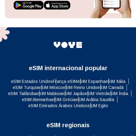
eSIM internacional popular
eSIM Estados Unidos
França eSIM
eSIM Espanha
eSIM Itália
eSIM Turquia
eSIM México
eSIM Reino Unido
eSIM Canadá
eSIM Tailândia
eSIM Malásia
eSIM Japão
eSIM Vietnã
eSIM Índia
eSIM Alemanha
eSIM Grécia
eSIM Arábia Saudita
eSIM Emirados Árabes Unidos
eSIM Egito
eSIM regionais