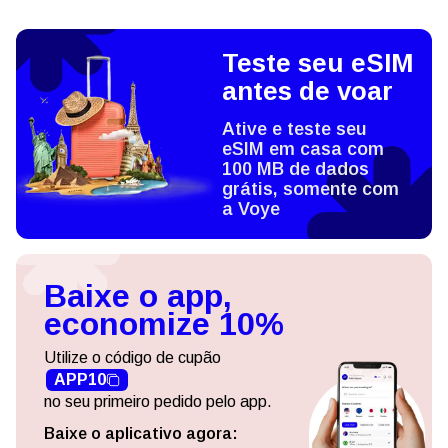
Teste seu eSIM
antes de voar
Ative e teste seu
eSIM em casa com
100 MB de dados
grátis, somente com
a Voye
Baixe o app,
economize 10%
Utilize o código de cupão
APP10
no seu primeiro pedido pelo app.
Baixe o aplicativo agora: