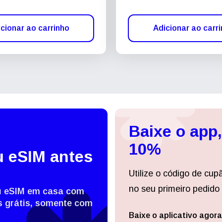
cionar ao carrinho
Adicionar ao carr
Baixe o app
10%
u eSIM antes
Utilize o código de cup
no seu primeiro pedido 
eu eSIM em casa com
 grátis, somente com
Baixe o aplicativo agora
Entrar ou criar conta