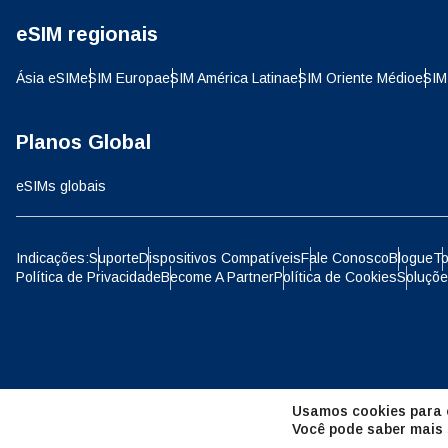
eSIM regionais
D
JPY 
Ásia eSIM
eSIM Europa
eSIM América Latina
eSIM Oriente Médio
eSIM
ية
THB 
Planos Global
eSIMs globais
IDR 
P
Indicações:
Suporte
Dispositivos Compatíveis
Fale Conosco
Blogue
To
Política de Privacidade
Become A Partner
Política de Cookies
Soluçõe
CAD 
ไ
AED 
Unid
Usamos cookies para o
CHF 
Você pode saber mais