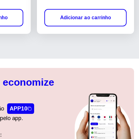
inho
Adicionar ao carrinho
, economize
ão
APP10
pelo app.
:
Fechar pop-up