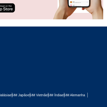
ation.
n scan
efits
Fechar pop-up
Fechar pop-up
alásia
eSIM Japão
eSIM Vietnã
eSIM Índia
eSIM Alemanha