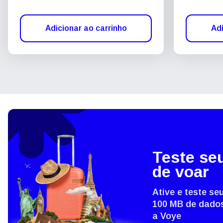
Adicionar ao carrinho
Adi
Teste se
de voar
Ative e teste s
100 MB de dados
a Voye