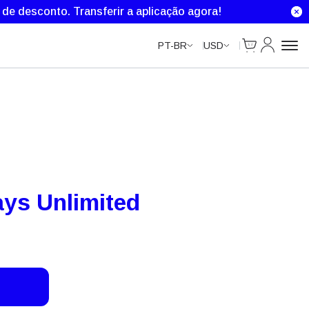
Unlimited Data
Unlimited Data
Unlimited Data
% de desconto.
Transferir a aplicação agora!
Cart
Minha Co
PT-BR
USD
ys Unlimited