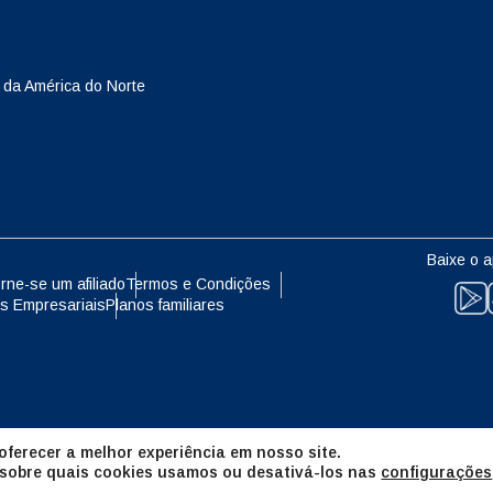
eutsch
Français
- Yen Japonês
EUR - Euro
 da América do Norte
עברית
العرب
- Baht Tailandês
PHP - Peso Filipino
日本語
한국어
- Rúpia Indonésia
AUD - Dólar Australiano
Baixe o a
olski
Português
rne-se um afiliado
Termos e Condições
s Empresariais
Planos familiares
- Dólar Canadense
GBP - Libra Esterlina
ทย
Türkçe
- Dirham Dos Emirados Árabes
ILS - Shekel Israelense
os
简体中文
繁體中文
ferecer a melhor experiência em nosso site.
- Franco Suíço
NZD - Dólar Neozelandês
 sobre quais cookies usamos ou desativá-los nas
configurações