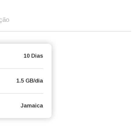
ição
10 Dias
1.5 GB/dia
Jamaica