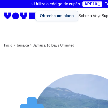
⚡ Utilize o código de cupão
APP10
F
Obtenha um plano
Sobre a Voye
Sup
Início
Jamaica
Jamaica 10 Days Unlimited