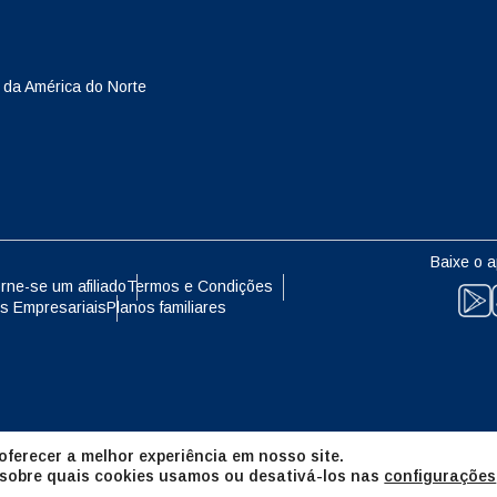
eutsch
Français
- Yen Japonês
EUR - Euro
 da América do Norte
עברית
العرب
- Baht Tailandês
PHP - Peso Filipino
日本語
한국어
- Rúpia Indonésia
AUD - Dólar Australiano
Baixe o a
olski
Português
rne-se um afiliado
Termos e Condições
s Empresariais
Planos familiares
- Dólar Canadense
GBP - Libra Esterlina
ทย
Türkçe
- Dirham Dos Emirados Árabes
ILS - Shekel Israelense
os
简体中文
繁體中文
ferecer a melhor experiência em nosso site.
- Franco Suíço
NZD - Dólar Neozelandês
 sobre quais cookies usamos ou desativá-los nas
configurações