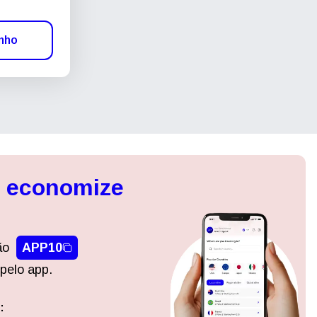
inho
, economize
ão
APP10
pelo app.
:
Fechar pop-up