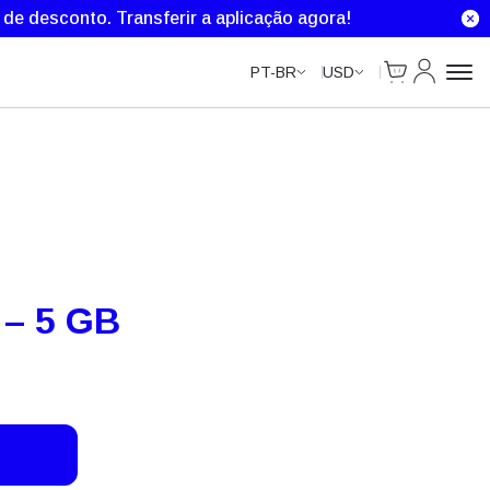
% de desconto.
Transferir a aplicação agora!
Cart
Minha Co
PT-BR
USD
s – 5 GB