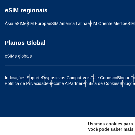
eSIM regionais
D
JPY 
Ásia eSIM
eSIM Europa
eSIM América Latina
eSIM Oriente Médio
eSIM
ية
THB 
Planos Global
eSIMs globais
IDR 
P
Indicações:
Suporte
Dispositivos Compatíveis
Fale Conosco
Blogue
To
Política de Privacidade
Become A Partner
Política de Cookies
Soluçõe
CAD 
ไ
AED 
Unid
Usamos cookies para o
CHF 
Você pode saber mais