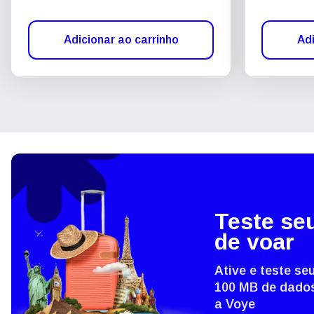
Adicionar ao carrinho
Adi
Teste se
de voar
Ative e teste s
100 MB de dados
a Voye