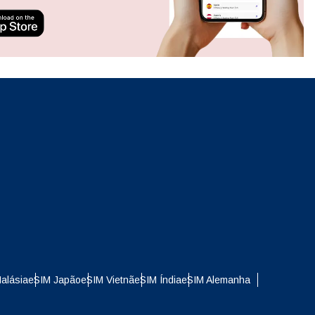
ation.
n scan
efits
Fechar pop-up
Fechar pop-up
alásia
eSIM Japão
eSIM Vietnã
eSIM Índia
eSIM Alemanha