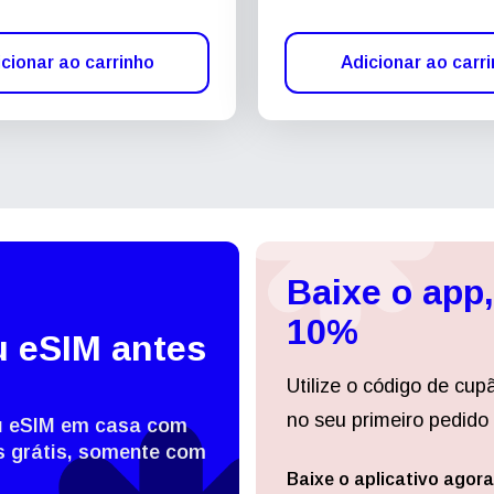
cionar ao carrinho
Adicionar ao carr
Baixe o app
10%
u eSIM antes
Utilize o código de cup
no seu primeiro pedido 
eu eSIM em casa com
 grátis, somente com
Baixe o aplicativo agora
Entrar ou criar conta