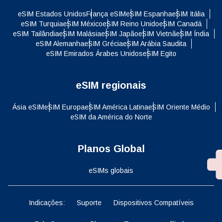
eSIM Estados Unidos
França eSIM
eSIM Espanha
eSIM Itália
eSIM Turquia
eSIM México
eSIM Reino Unido
eSIM Canadá
eSIM Tailândia
eSIM Malásia
eSIM Japão
eSIM Vietnã
eSIM Índia
eSIM Alemanha
eSIM Grécia
eSIM Arábia Saudita
eSIM Emirados Árabes Unidos
eSIM Egito
eSIM regionais
Ásia eSIM
eSIM Europa
eSIM América Latina
eSIM Oriente Médio
eSIM da América do Norte
Planos Global
eSIMs globais
Indicações:
Suporte
Dispositivos Compatíveis