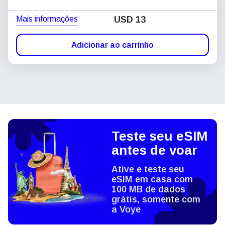
Mais informações
USD
13
Adicionar ao carrinho
Teste seu eSIM
antes de voar
Ative e teste seu
eSIM em casa com
100 MB de dados
grátis, somente com
a Voye