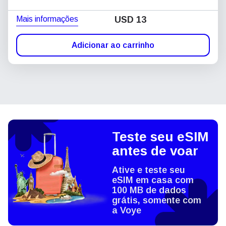
Mais informações
USD
13
Adicionar ao carrinho
Teste seu eSIM
antes de voar
Ative e teste seu
eSIM em casa com
100 MB de dados
grátis, somente com
a Voye