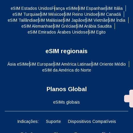
eSIM Estados Unidos
França eSIM
eSIM Espanha
eSIM Itália
eSIM Turquia
eSIM México
eSIM Reino Unido
eSIM Canadá
eSIM Tailândia
eSIM Malásia
eSIM Japão
eSIM Vietnã
eSIM Índia
eSIM Alemanha
eSIM Grécia
eSIM Arábia Saudita
eSIM Emirados Árabes Unidos
eSIM Egito
eSIM regionais
Ásia eSIM
eSIM Europa
eSIM América Latina
eSIM Oriente Médio
eSIM da América do Norte
Planos Global
eSIMs globais
Indicações:
Suporte
Dispositivos Compatíveis