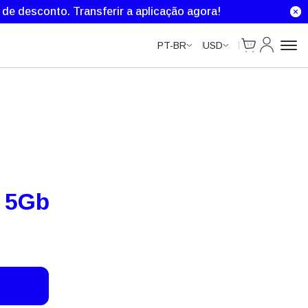
Unlimited Data
Unlimited Data
Unlimited Data
% de desconto.
Transferir a aplicação agora!
Cart
Minha Co
PT-BR
USD
s 5Gb