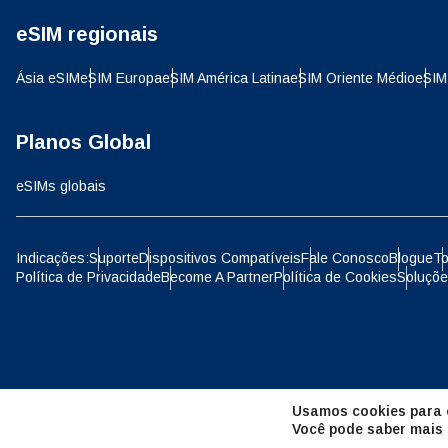
eSIM regionais
D
JPY 
Ásia eSIM
eSIM Europa
eSIM América Latina
eSIM Oriente Médio
eSIM
ية
THB 
Planos Global
eSIMs globais
IDR 
P
Indicações:
Suporte
Dispositivos Compatíveis
Fale Conosco
Blogue
To
Política de Privacidade
Become A Partner
Política de Cookies
Soluçõe
CAD 
ไ
AED 
Unid
Usamos cookies para o
CHF 
Você pode saber mais