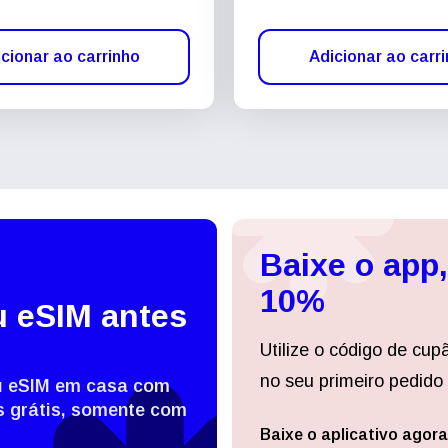
cionar ao carrinho
Adicionar ao carr
Baixe o app
10%
u eSIM antes
Utilize o código de cup
no seu primeiro pedido 
eu eSIM em casa com
 grátis, somente com
Baixe o aplicativo agora
Entrar ou criar conta