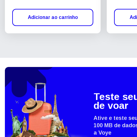
Adicionar ao carrinho
Adi
Teste se
de voar
Ative e teste s
100 MB de dados
a Voye