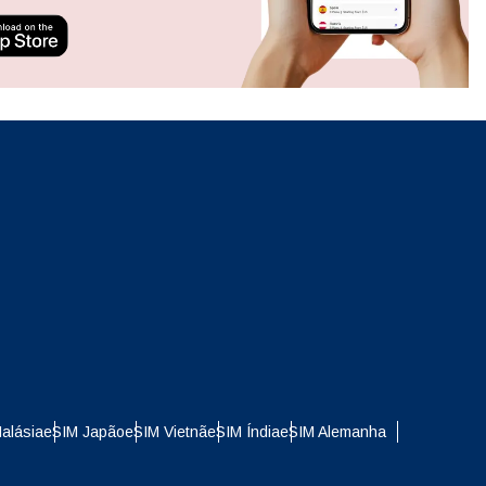
ation.
n scan
efits
Fechar pop-up
Fechar pop-up
alásia
eSIM Japão
eSIM Vietnã
eSIM Índia
eSIM Alemanha