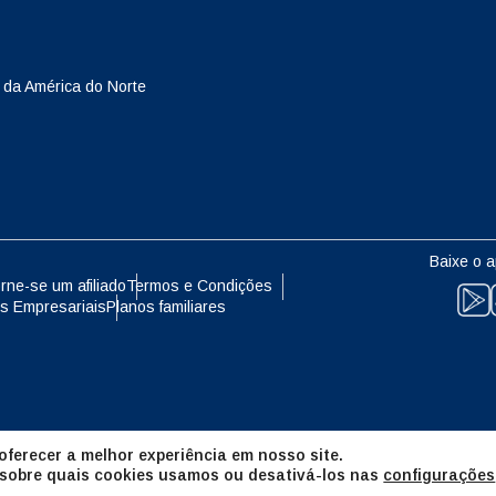
eutsch
Français
- Yen Japonês
EUR - Euro
 da América do Norte
עברית
العرب
- Baht Tailandês
PHP - Peso Filipino
日本語
한국어
- Rúpia Indonésia
AUD - Dólar Australiano
Baixe o a
olski
Português
rne-se um afiliado
Termos e Condições
s Empresariais
Planos familiares
- Dólar Canadense
GBP - Libra Esterlina
ทย
Türkçe
- Dirham Dos Emirados Árabes
ILS - Shekel Israelense
os
简体中文
繁體中文
ferecer a melhor experiência em nosso site.
- Franco Suíço
NZD - Dólar Neozelandês
 sobre quais cookies usamos ou desativá-los nas
configurações