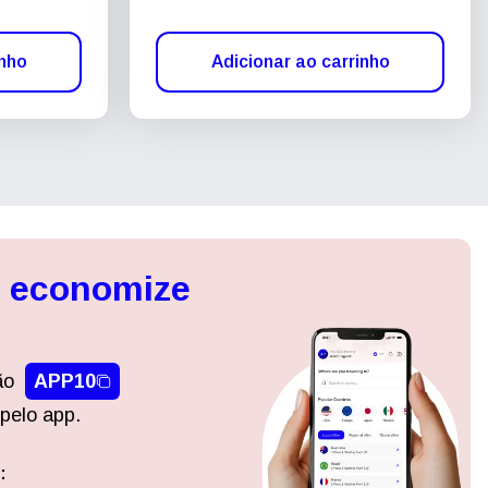
inho
Adicionar ao carrinho
, economize
ão
APP10
pelo app.
:
Fechar pop-up