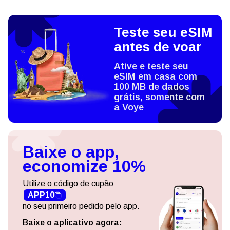
Teste seu eSIM
antes de voar
Ative e teste seu
eSIM em casa com
100 MB de dados
grátis, somente com
a Voye
Baixe o app,
economize 10%
Utilize o código de cupão
APP10
no seu primeiro pedido pelo app.
Baixe o aplicativo agora: