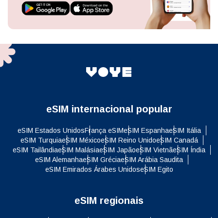
eSIM internacional popular
eSIM Estados Unidos
França eSIM
eSIM Espanha
eSIM Itália
eSIM Turquia
eSIM México
eSIM Reino Unido
eSIM Canadá
eSIM Tailândia
eSIM Malásia
eSIM Japão
eSIM Vietnã
eSIM Índia
eSIM Alemanha
eSIM Grécia
eSIM Arábia Saudita
eSIM Emirados Árabes Unidos
eSIM Egito
eSIM regionais