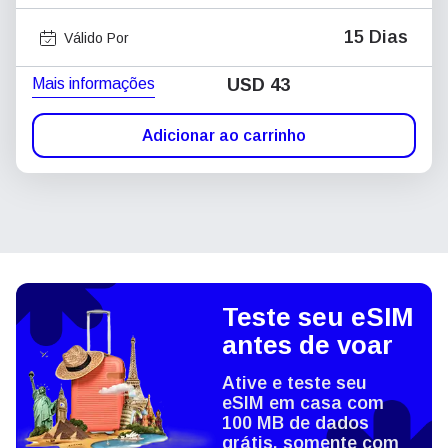
15 Dias
Válido Por
Mais informações
USD
43
Adicionar ao carrinho
Teste seu eSIM
antes de voar
Ative e teste seu
eSIM em casa com
100 MB de dados
grátis, somente com