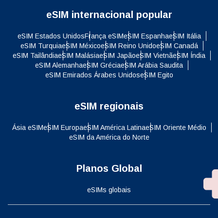
eSIM internacional popular
eSIM Estados Unidos
França eSIM
eSIM Espanha
eSIM Itália
eSIM Turquia
eSIM México
eSIM Reino Unido
eSIM Canadá
eSIM Tailândia
eSIM Malásia
eSIM Japão
eSIM Vietnã
eSIM Índia
eSIM Alemanha
eSIM Grécia
eSIM Arábia Saudita
eSIM Emirados Árabes Unidos
eSIM Egito
eSIM regionais
Ásia eSIM
eSIM Europa
eSIM América Latina
eSIM Oriente Médio
eSIM da América do Norte
Planos Global
eSIMs globais