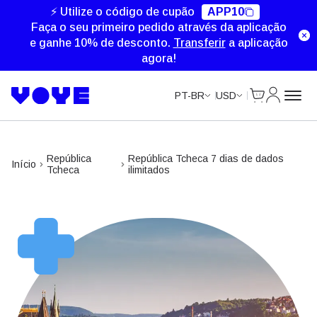
Unlimited Data
⚡ Utilize o código de cupão
APP10
Faça o seu primeiro pedido através da aplicação
e ganhe 10% de desconto.
Transferir
a aplicação
agora!
Cart
Minha Co
PT-BR
USD
República
República Tcheca 7 dias de dados
Início
Tcheca
ilimitados