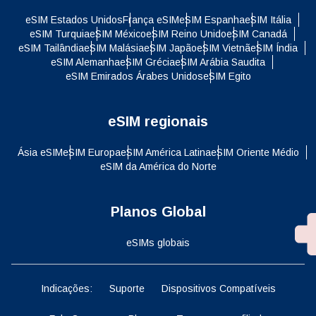
eSIM Estados Unidos
França eSIM
eSIM Espanha
eSIM Itália
eSIM Turquia
eSIM México
eSIM Reino Unido
eSIM Canadá
eSIM Tailândia
eSIM Malásia
eSIM Japão
eSIM Vietnã
eSIM Índia
eSIM Alemanha
eSIM Grécia
eSIM Arábia Saudita
eSIM Emirados Árabes Unidos
eSIM Egito
eSIM regionais
Ásia eSIM
eSIM Europa
eSIM América Latina
eSIM Oriente Médio
eSIM da América do Norte
Planos Global
eSIMs globais
Indicações:
Suporte
Dispositivos Compatíveis