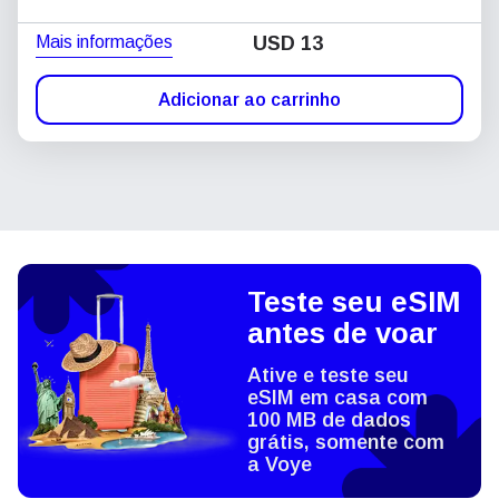
Mais informações
USD
13
Adicionar ao carrinho
Teste seu eSIM
antes de voar
Ative e teste seu
eSIM em casa com
100 MB de dados
grátis, somente com
a Voye