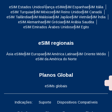
eSIM Estados Unidos
França eSIM
eSIM Espanha
eSIM Itália
eSIM Turquia
eSIM México
eSIM Reino Unido
eSIM Canadá
eSIM Tailândia
eSIM Malásia
eSIM Japão
eSIM Vietnã
eSIM Índia
eSIM Alemanha
eSIM Grécia
eSIM Arábia Saudita
eSIM Emirados Árabes Unidos
eSIM Egito
eSIM regionais
Ásia eSIM
eSIM Europa
eSIM América Latina
eSIM Oriente Médio
eSIM da América do Norte
Planos Global
eSIMs globais
Indicações:
Suporte
Dispositivos Compatíveis