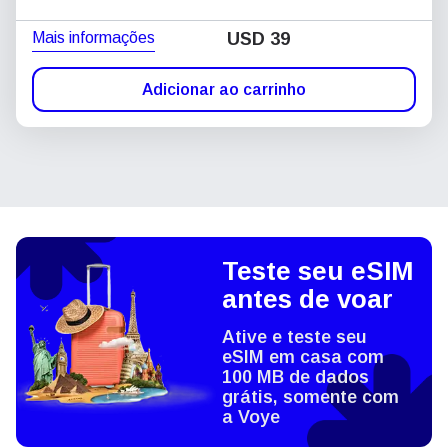
Mais informações
USD
39
Adicionar ao carrinho
Teste seu eSIM
antes de voar
Ative e teste seu
eSIM em casa com
100 MB de dados
grátis, somente com
a Voye