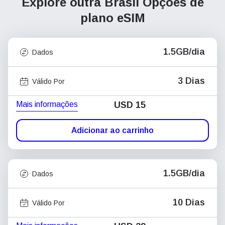
Explore outra Brasil
Opções de
plano eSIM
1.5GB/dia
Dados
3 Dias
Válido Por
Mais informações
USD
15
Adicionar ao carrinho
1.5GB/dia
Dados
10 Dias
Válido Por