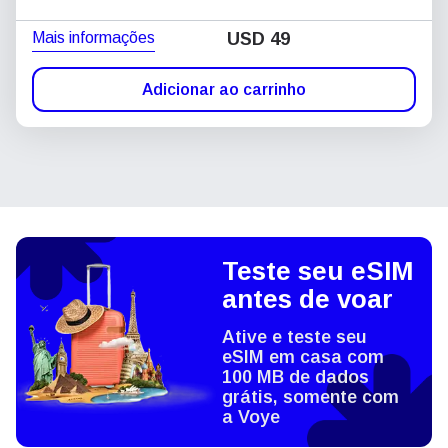
Mais informações
USD
49
Adicionar ao carrinho
Teste seu eSIM
antes de voar
Ative e teste seu
eSIM em casa com
100 MB de dados
grátis, somente com
a Voye