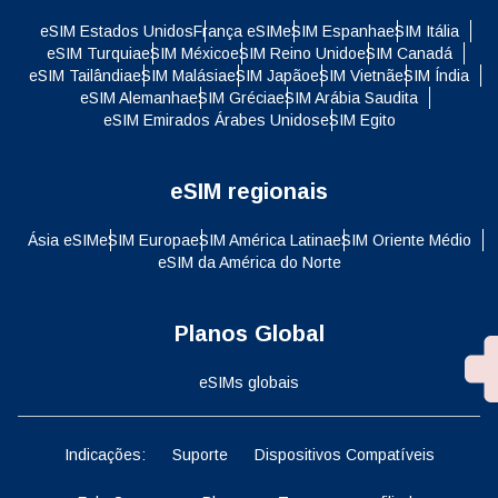
eSIM Estados Unidos
França eSIM
eSIM Espanha
eSIM Itália
eSIM Turquia
eSIM México
eSIM Reino Unido
eSIM Canadá
eSIM Tailândia
eSIM Malásia
eSIM Japão
eSIM Vietnã
eSIM Índia
eSIM Alemanha
eSIM Grécia
eSIM Arábia Saudita
eSIM Emirados Árabes Unidos
eSIM Egito
eSIM regionais
Ásia eSIM
eSIM Europa
eSIM América Latina
eSIM Oriente Médio
eSIM da América do Norte
Planos Global
eSIMs globais
Indicações:
Suporte
Dispositivos Compatíveis