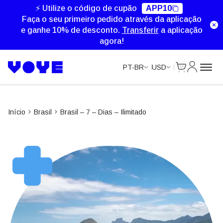
Unlimited Data
Unlimited Data
Unlimited Data
⚡ Utilize o código de cupão
APP10
Faça o seu primeiro pedido através da aplicação
e ganhe 10% de desconto.
Transferir
a aplicação
agora!
Cart
Minha Co
PT-BR
USD
Início
Brasil
Brasil – 7 – Dias – Ilimitado