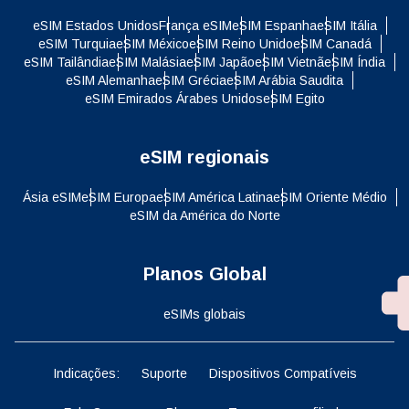
eSIM Estados Unidos
França eSIM
eSIM Espanha
eSIM Itália
eSIM Turquia
eSIM México
eSIM Reino Unido
eSIM Canadá
eSIM Tailândia
eSIM Malásia
eSIM Japão
eSIM Vietnã
eSIM Índia
eSIM Alemanha
eSIM Grécia
eSIM Arábia Saudita
eSIM Emirados Árabes Unidos
eSIM Egito
eSIM regionais
Ásia eSIM
eSIM Europa
eSIM América Latina
eSIM Oriente Médio
eSIM da América do Norte
Planos Global
eSIMs globais
Indicações:
Suporte
Dispositivos Compatíveis