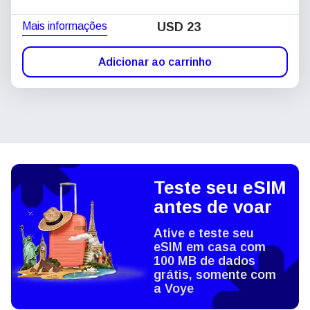
Mais informações
USD
23
Adicionar ao carrinho
Teste seu eSIM
antes de voar
Ative e teste seu
eSIM em casa com
100 MB de dados
grátis, somente com
a Voye