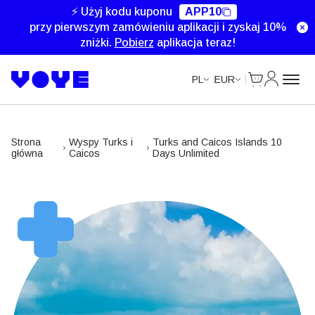
Unlimited Data
Unlimited Data
Unlimited Data
⚡ Użyj kodu kuponu
APP10
przy pierwszym zamówieniu aplikacji i zyskaj 10%
zniżki.
Pobierz
aplikacja teraz!
Cart
Moje kon
PL
EUR
Strona
Wyspy Turks i
Turks and Caicos Islands 10
główna
Caicos
Days Unlimited