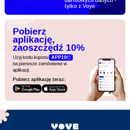
darmowych danych -
tylko z Voye
Pobierz
aplikację,
zaoszczędź 10%
Użyj kodu kuponu
APP10
na pierwsze zamówienie w
aplikacji.
Pobierz aplikację teraz: