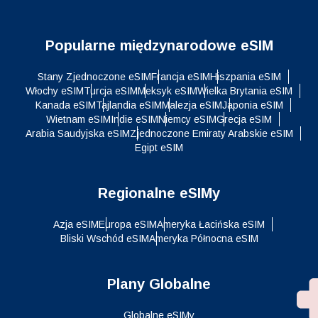
Popularne międzynarodowe eSIM
Stany Zjednoczone eSIM
Francja eSIM
Hiszpania eSIM
Włochy eSIM
Turcja eSIM
Meksyk eSIM
Wielka Brytania eSIM
Kanada eSIM
Tajlandia eSIM
Malezja eSIM
Japonia eSIM
Wietnam eSIM
Indie eSIM
Niemcy eSIM
Grecja eSIM
Arabia Saudyjska eSIM
Zjednoczone Emiraty Arabskie eSIM
Egipt eSIM
Regionalne eSIMy
Azja eSIM
Europa eSIM
Ameryka Łacińska eSIM
Bliski Wschód eSIM
Ameryka Północna eSIM
Plany Globalne
Globalne eSIMy