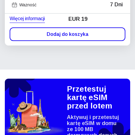
7 Dni
Ważność
Więcej informacji
EUR 19
Dodaj do koszyka
Przetestuj
kartę eSIM
przed lotem
Aktywuj i przetestuj
kartę eSIM w domu
ze 100 MB