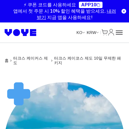
Unlimited Data
Unlimited Data
Unlimited Data
⚡ 쿠폰 코드를 사용하세요
APP10
앱에서 첫 주문 시 10% 할인 혜택을 받으세요.
내려
받기
지금 앱을 사용하세요!
Cart
내 계정
KO
KRW
터크스 케이커스 제
터크스 케이코스 제도 10일 무제한 패
홈
도
키지