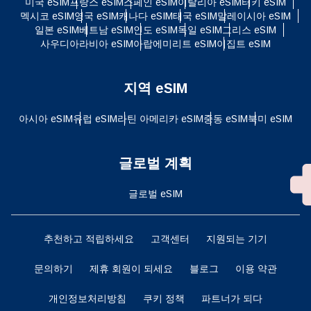
미국 eSIM
프랑스 eSIM
스페인 eSIM
이탈리아 eSIM
터키 eSIM
멕시코 eSIM
영국 eSIM
캐나다 eSIM
태국 eSIM
말레이시아 eSIM
일본 eSIM
베트남 eSIM
인도 eSIM
독일 eSIM
그리스 eSIM
사우디아라비아 eSIM
아랍에미리트 eSIM
이집트 eSIM
지역 eSIM
아시아 eSIM
유럽 ​​eSIM
라틴 아메리카 eSIM
중동 eSIM
북미 eSIM
글로벌 계획
글로벌 eSIM
추천하고 적립하세요
고객센터
지원되는 기기
문의하기
제휴 회원이 되세요
블로그
이용 약관
개인정보처리방침
쿠키 정책
파트너가 되다