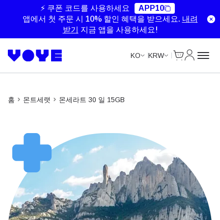
Unlimited Data
Unlimited Data
Unlimited Data
Unlimited Data
⚡ 쿠폰 코드를 사용하세요
APP10
앱에서 첫 주문 시 10% 할인 혜택을 받으세요.
내려
받기
지금 앱을 사용하세요!
Cart
내 계정
KO
KRW
홈
몬트세랫
몬세라트 30 일 15GB