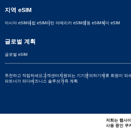
지역 eSIM
D
JPY
아시아 eSIM
유럽 ​​eSIM
라틴 아메리카 eSIM
중동 eSIM
북미 eSIM
ية
THB
글로벌 계획
글로벌 eSIM
IDR
P
추천하고 적립하세요
고객센터
지원되는 기기
문의하기
제휴 회원이 되
파트너가 되다
비즈니스 솔루션
가족 계획
CAD
ไ
AE
저희는 웹사이
CHF
사용 중인 쿠