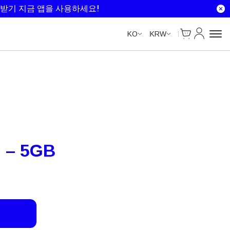
Unlimited Data
Unlimited Data
Unlimited Data
Unlimited Data
받기 지금 앱을 사용하세요!
Cart
내 계정
KO
KRW
– 5GB