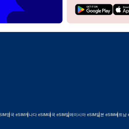
do I get my eSim?
계정을 계속 이용하거나 몇 초 만에 새로 만드세요.
 your eSIM, start by checking if your device supports eSIM
logy. Then, contact your mobile carrier to request an eSIM activ
ill provide you with a QR code or activation details that you ca
Apple
로 계속하기
er in your device settings. Once activated, you can enjoy the ben
M without needing a physical SIM card!
또는 이메일로 계속하기
통화 선택:
일
 선택:
화 검색:
OTP 전송
 - 미국 달러
KRW - 대한민국 원
SIM
영국 eSIM
캐나다 eSIM
태국 eSIM
말레이시아 eSIM
일본 eSIM
베트남 e
nglish
Español
 - 싱가포르 달러
TWD - 뉴 타이완 달러