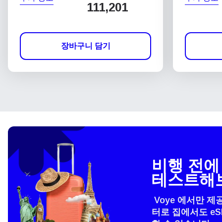
111,201
장바구니 담기
비행 전에 
테스트해
Voye 에서만 제
터로 집에서도 e