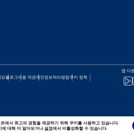
eutsch
Français
 - 일본 엔
EUR - 유로
עברית
العرب
 - 태국 바트
PHP - 필리핀 페소
日本語
한국어
 - 인도네시아 루피아
AUD - 호주 달러
앱 다
olski
Português
세요
블로그
이용 약관
개인정보처리방침
쿠키 정책
 - 캐나다 달러
GBP - 영국 파운드
ทย
Türkçe
D - 아랍에미리트 디르함
ILS - 이스라엘 신 셰켈
简体中文
繁體中文
트에서 최고의 경험을 제공하기 위해 쿠키를 사용하고 있습니다.
 - 스위스 프랑
NZD - 뉴질랜드 달러
키에 대해 더 알아보거나
설정
에서 비활성화할 수 있습니다.