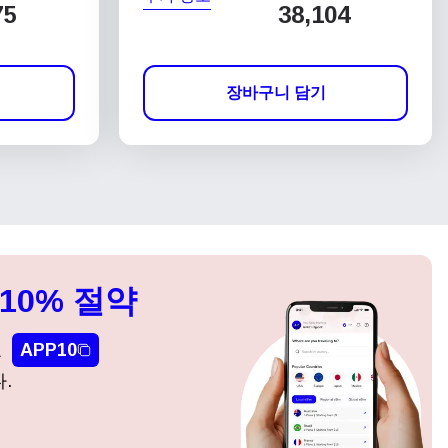
75
38,104
장바구니 담기
10% 절약
요
APP10
.
팝업 닫기