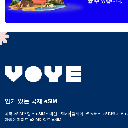
할 수 있습니다.
How 
To get
techno
They w
or ent
of eSI
결제
이메
언어
결제통
인기 있는 국제 eSIM
USD
미국 eSIM
프랑스 eSIM
스페인 eSIM
이탈리아 eSIM
터키 eSIM
멕시코 e
E
아랍에미리트 eSIM
이집트 eSIM
SGD