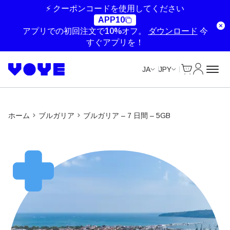
Unlimited Data
Unlimited Data
Unlimited Data
Unlimited Data
⚡ クーポンコードを使用してください
APP10
アプリでの初回注文で10%オフ。
ダウンロード
今
すぐアプリを！
Cart
マイアカ
JA
JPY
ホーム
ブルガリア
ブルガリア – 7 日間 – 5GB