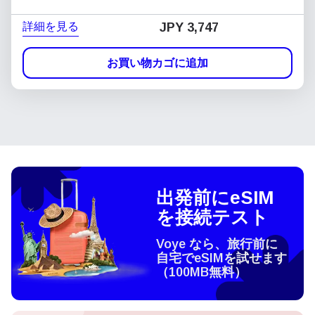
詳細を見る
JPY 3,747
お買い物カゴに追加
出発前にeSIM
を接続テスト
Voye なら、旅行前に
自宅でeSIMを試せます
（100MB無料）