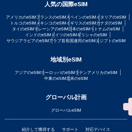
人気の国際eSIM
アメリカのeSIM
フランスのeSIM
スペインのeSIM
イタリアのeSIM
トルコのeSIM
メキシコのeSIM
イギリスのeSIM
カナダのeSIM
タイのeSIM
マレーシアのeSIM
日本のeSIM
ベトナムのeSIM
インドのeSIM
ドイツのeSIM
ギリシャのeSIM
サウジアラビアのeSIM
アラブ首長国連邦のeSIM
エジプトのeSIM
地域別eSIM
アジアのeSIM
ヨーロッパのeSIM
ラテンアメリカのeSIM
中東のeSIM
北米のeSIM
グローバル計画
グローバルeSIM
紹介して獲得する
サポート
対応デバイス