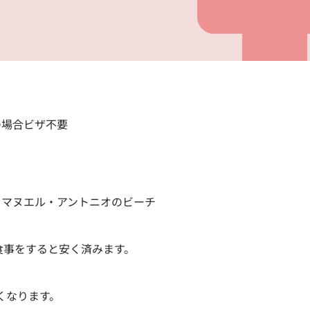
do I get my eSim?
アカウントにログインするか、数秒でアカウントを作成してください。
 your eSIM, start by checking if your device supports eSIM
ology. Then, contact your mobile carrier to request an eSIM
tion. They will provide you with a QR code or activation deta
Apple
で続ける
ou can scan or enter in your device settings. Once activated,
njoy the benefits of eSIM without needing a physical SIM car
nglish
日本語
またはメールで続ける
の場合ビザ不要
貨を選択
ルアドレス
を検索
OTPを送信
→ マヌエル・アントニオのビーチ
 - 米ドル
KRW - 韓国ウォン
で食事をすると安く済みます。
D - シンガポール・ドル
TWD - 新台湾ドル
くなります。