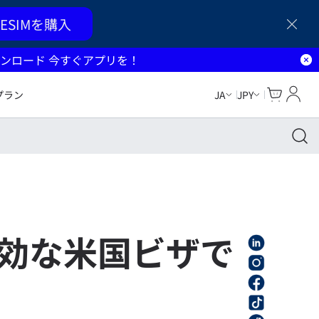
ESIMを購入
ンロード 今すぐアプリを！
Cart
マイ
プラン
JA
JPY
効な米国ビザで