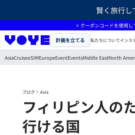
賢く旅行し
⚡ クーポンコードを使用し
計画を立てる
私たちについて
インス
Asia
Cruise
eSIM
Europe
Event
Events
Middle East
North Amer
ブログ
Asia
フィリピン人の
行ける国