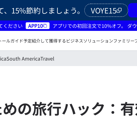
て、15%節約しましょう。
VOYE15
てください
APP10
アプリでの初回注文で10%オフ。
ダウ
トールガイド
予定
紹介して獲得する
ビジネスソリューション
ファミリー
ica
South America
Travel
ための旅行ハック：有