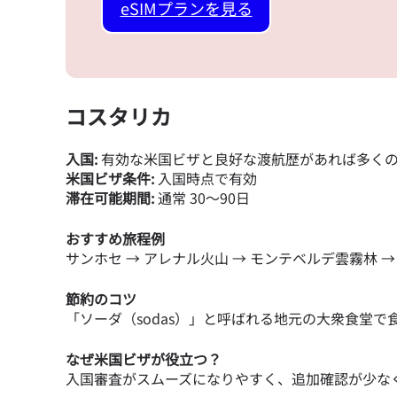
How 
eSIMプランを見る
To get
techn
activa
that y
コスタリカ
can e
E
入国:
有効な米国ビザと良好な渡航歴があれば多く
通
米国ビザ条件:
入国時点で有効
メー
滞在可能期間:
通常 30～90日
通貨
おすすめ旅程例
サンホセ → アレナル火山 → モンテベルデ雲霧林 
節約のコツ
USD
「ソーダ（sodas）」と呼ばれる地元の大衆食堂
なぜ米国ビザが役立つ？
SG
入国審査がスムーズになりやすく、追加確認が少な