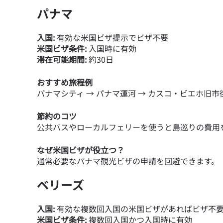
パナマ
JPY
入国:
有効な米国ビザ提示でビザ不要
米国ビザ条件:
入国時に有効
THB
滞在可能期間:
約30日
おすすめ旅程例
パナマシティ → パナマ運河 → カスコ・ビエホ旧市
ID
節約のコツ
公共バスやローカルフェリーを使うと島巡りの費用
CAD
なぜ米国ビザが役立つ？
通常必要なパナマ観光ビザの申請を回避できます。
AE
ベリーズ
CH
入国:
有効な複数回入国の米国ビザがあればビザ不
米国ビザ条件:
複数回入国かつ入国時に有効