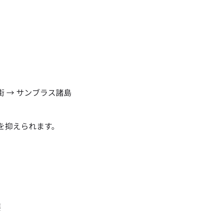
 - 日本円
EUR - ユーロ
 - タイ・バーツ
PHP - フィリピン・ペソ
街 → サンブラス諸島
R - インドネシア・ルピア
AUD - 豪ドル
を抑えられます。
 - カナダドル
GBP - ポンド
D - アラブ首長国連邦ディルハム
ILS - イスラエル新シェケル
F - スイス・フラン
NZD - ニュージーランド・ドル
要