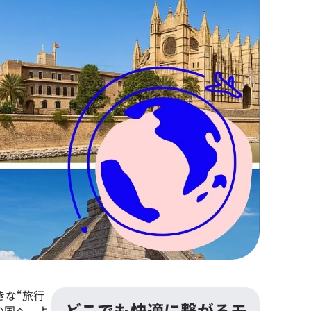
きな“旅行
どこでも快適に繋がるモ
の国へ、よ