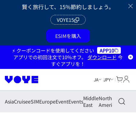
賢く旅行して、15%節約しましょう。
VOYE15
ESIMを購入
⚡ クーポンコードを使用してください
APP10
アプリでの初回注文で10%オフ。
ダウンロード
今
すぐアプリを！
Cart
マイ
JA
JPY
Middle
North
South
Asia
Cruise
eSIM
Europe
Event
Events
East
America
America