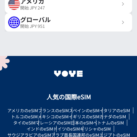
アメリカ
開始
JPY
247
グローバル
開始
JPY
951
人気の国際eSIM
アメリカのeSIM
フランスのeSIM
スペインのeSIM
イタリアのeSIM
トルコのeSIM
メキシコのeSIM
イギリスのeSIM
カナダのeSIM
タイのeSIM
マレーシアのeSIM
日本のeSIM
ベトナムのeSIM
インドのeSIM
ドイツのeSIM
ギリシャのeSIM
サウジアラビアのeSIM
アラブ首長国連邦のeSIM
エジプトのeSIM