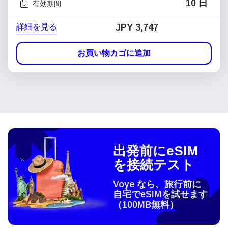
10 日
有効期間
詳細を見る
JPY 3,747
お買い物カゴに追加
出発前にeSIM
を接続テスト
Voye なら、旅行前に
自宅でeSIMを試せます
（100MB無料）