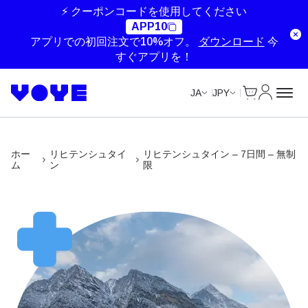
Unlimited Data
Unlimited Data
Unlimited Data
Unlimited Data
⚡ クーポンコードを使用してください
APP10
アプリでの初回注文で10%オフ。
ダウンロード
今
すぐアプリを！
Cart
マイアカ
JA
JPY
ホー
リヒテンシュタイ
リヒテンシュタイン – 7日間 – 無制
ム
ン
限