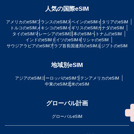
人気の国際eSIM
アメリカのeSIM
フランスのeSIM
スペインのeSIM
イタリアのeSIM
トルコのeSIM
メキシコのeSIM
イギリスのeSIM
カナダのeSIM
タイのeSIM
マレーシアのeSIM
日本のeSIM
ベトナムのeSIM
インドのeSIM
ドイツのeSIM
ギリシャのeSIM
サウジアラビアのeSIM
アラブ首長国連邦のeSIM
エジプトのeSIM
地域別eSIM
アジアのeSIM
ヨーロッパのeSIM
ラテンアメリカのeSIM
中東のeSIM
北米のeSIM
グローバル計画
グローバルeSIM