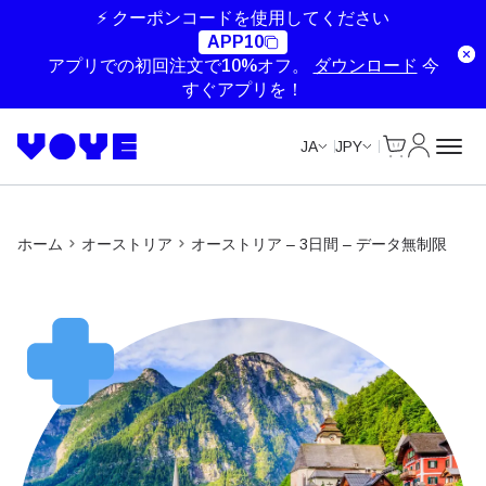
Unlimited Data
Unlimited Data
⚡ クーポンコードを使用してください
APP10
アプリでの初回注文で10%オフ。
ダウンロード
今
すぐアプリを！
Cart
マイアカ
JA
JPY
ホーム
オーストリア
オーストリア – 3日間 – データ無制限