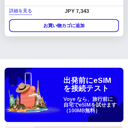
詳細を見る
JPY 7,343
お買い物カゴに追加
出発前にeSIM
を接続テスト
Voye なら、旅行前に
自宅でeSIMを試せます
（100MB無料）