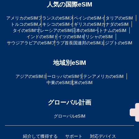
人気の国際eSIM
アメリカのeSIM
フランスのeSIM
スペインのeSIM
イタリアのeSIM
トルコのeSIM
メキシコのeSIM
イギリスのeSIM
カナダのeSIM
タイのeSIM
マレーシアのeSIM
日本のeSIM
ベトナムのeSIM
インドのeSIM
ドイツのeSIM
ギリシャのeSIM
サウジアラビアのeSIM
アラブ首長国連邦のeSIM
エジプトのeSIM
地域別eSIM
アジアのeSIM
ヨーロッパのeSIM
ラテンアメリカのeSIM
中東のeSIM
北米のeSIM
グローバル計画
グローバルeSIM
紹介して獲得する
サポート
対応デバイス