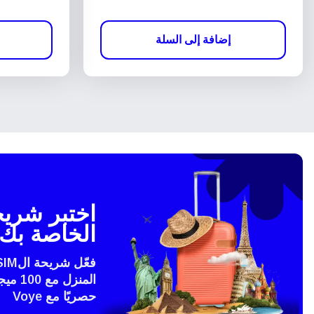
إضافة إلى السلة
الخاصة بك 
المنزل
حصريًا مع Voye
إغلاق 
eSim?