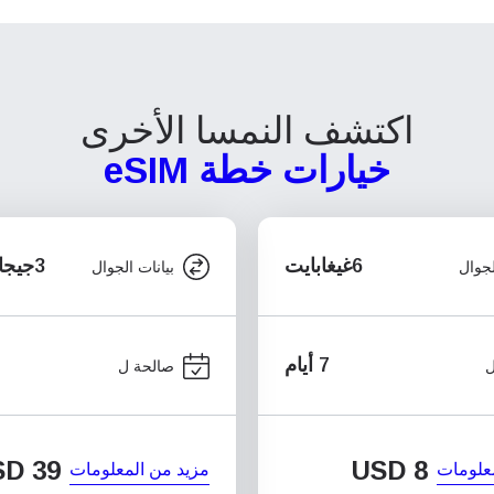
اكتشف النمسا الأخرى
خيارات خطة eSIM
6غيغابايت
3جيجابايت/اليوم
لجوال
بيانات الجوال
7 أيام
ل
صالحة ل
SD
39
USD
8
علومات
مزيد من المعلومات