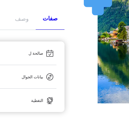
صفات
وصف
صالحة ل
بيانات الجوال
التغطية