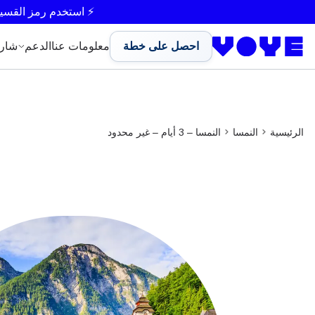
Unlimited Data
Unlimited Data
⚡ استخدم رمز القسي
احصل على خطة
معلومات عنا
الدعم
شار
الرئيسية
النمسا
النمسا – 3 أيام – غير محدود