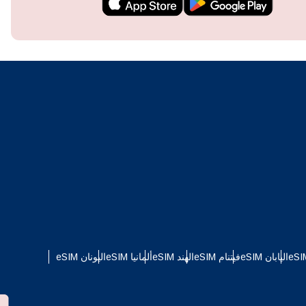
techn
They 
or e
اليابان eSIM
فيتنام eSIM
الهند eSIM
ألمانيا eSIM
اليونان eSIM