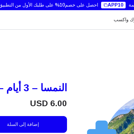
مة
APP10
احصل على خصم10% على طلبك الأول من التطبيق.
ك واكسب
النمسا – 3 أيام – غير محدود
USD
6.00
إضافة إلى السلة