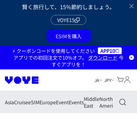
賢く旅行して、15%節約しましょう。
VOYE15
ESIMを購入
⚡ クーポンコードを使用してください
APP10
アプリでの初回注文で10%オフ。
ダウンロード
今
すぐアプリを！
Cart
マイ
JA
JPY
Middle
North
South
Asia
Cruise
eSIM
Europe
Event
Events
East
America
America