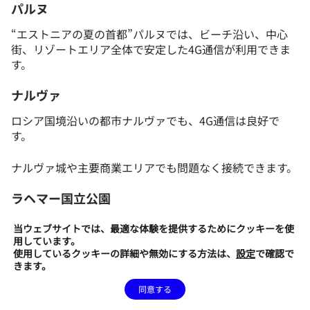
パルヌ
“エストニアの夏の首都”パルヌでは、ビーチ沿い、中心
街、リゾートエリア全体で安定した4G通信が利用できま
す。
ナルヴァ
ロシア国境沿いの都市ナルヴァでも、4G通信は良好で
す。
ナルヴァ城や主要商業エリアでも問題なく接続できます。
ラヘマー国立公園
Palmse、Käsmu、Altja、Võsuなど主要村落エリアでは
当ウェブサイトでは、最適な体験を提供するためにクッキーを使
4G通信が利用可能です。
用しています。
使用しているクッキーの詳細や無効にする方法は、
設定
で確認で
きます。
一方、湿原トレイルや森林内部では電波が弱くなる場合が
あります。
同意する