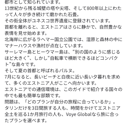
都市として知られています。
13世紀から残る城壁の塔や尖塔、そして800年以上にわた
って人々が歩き続けて磨かれた石畳。
その街全体がユネスコ世界遺産に登録されています。
首都を離れると、エストニアはさらに静かで、自然豊かな
表情を見せ始めます。
北海岸に広がるラヘマー国立公園では、湿原と森林の中に
マナーハウスや漁村が点在しています。
サーレマー島とヒーウマー島は、“別の国のように感じる
ほど大きく”、しかし“自転車で横断できるほどコンパク
ト”な島々です。
そして夏の首都と呼ばれるパルヌ。
7月になると、長いビーチと白夜に近い長い夕暮れを求め
て、多くのエストニア人がここへ向かいます。
エストニアでの通信環境は、このガイドで紹介する国々の
中でも最も簡単な部類です。
問題は、「どのプランが自分の旅程に合っているか」。
タリンだけを3日間旅する人も、時間をかけてエストニア
全土を巡る1か月旅行の人も、Voye Globalなら旅に合っ
たプランを選べます。