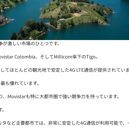
 - 日本円
EUR - ユーロ
 - タイ・バーツ
PHP - フィリピン・ペソ
争が激しい市場のひとつです。
R - インドネシア・ルピア
AUD - 豪ドル
tar Colombia、そしてMillicom傘下のTigo。
してほとんどの観光地で安定した4G LTE通信が提供されてい
 - カナダドル
GBP - ポンド
で最も優れています。
、Movistarも特に大都市圏で強い競争力を持っています。
D - アラブ首長国連邦ディルハム
ILS - イスラエル新シェケル
す。
F - スイス・フラン
NZD - ニュージーランド・ドル
ルタなど主要都市では、非常に安定した4G通信が利用可能で、