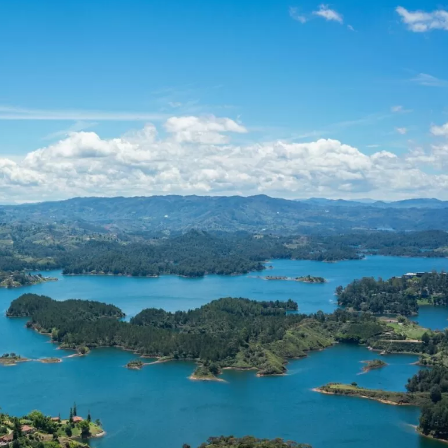
do I get my eSim?
アカウントにログインするか、数秒でアカウントを作成してください。
 your eSIM, start by checking if your device supports eSIM
ology. Then, contact your mobile carrier to request an eSIM
tion. They will provide you with a QR code or activation deta
Apple
で続ける
ou can scan or enter in your device settings. Once activated,
njoy the benefits of eSIM without needing a physical SIM car
nglish
日本語
またはメールで続ける
貨を選択
ルアドレス
を検索
OTPを送信
 - 米ドル
KRW - 韓国ウォン
D - シンガポール・ドル
TWD - 新台湾ドル