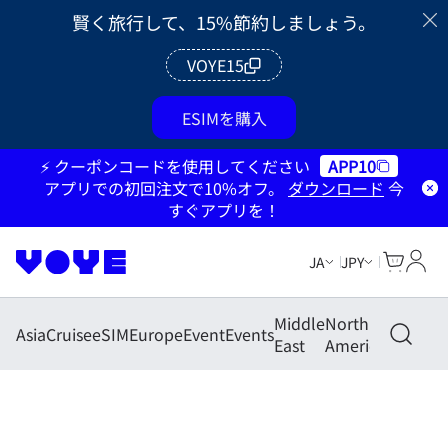
賢く旅行して、15%節約しましょう。
VOYE15
ESIMを購入
⚡ クーポンコードを使用してください
APP10
アプリでの初回注文で10%オフ。
ダウンロード
今
すぐアプリを！
Cart
マイ
JA
JPY
Middle
North
South
Asia
Cruise
eSIM
Europe
Event
Events
East
America
America