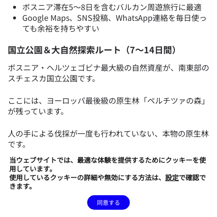
ボスニア滞在5〜8日を含むバルカン周遊旅行に最適
Google Maps、SNS投稿、WhatsApp連絡を毎日使っ
ても余裕を持ちやすい
国立公園＆大自然探索ルート（7〜14日間）
ボスニア・ヘルツェゴビナ最大級の自然資産が、南東部の
スチェスカ国立公園です。
ここには、ヨーロッパ最後級の原生林「ペルチツァの森」
が残っています。
人の手による伐採が一度も行われていない、本物の原生林
です。
当ウェブサイトでは、最適な体験を提供するためにクッキーを使
さらに、その上部山岳地帯にはトルノヴァチコ湖。
用しています。
使用しているクッキーの詳細や無効にする方法は、
設定
で確認で
きます。
バルカン半島でも屈指の美しさを持つ高山湖として知られ
ています。
同意する