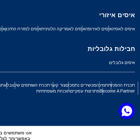
ch
איסים איזורי
JPY - ין יפני
איסים לאסיה
איסים לאירופה
איסים לאמריקה הלטינית
איסים למזרח התיכון
איס
الع
THB - באט תאילנדי
חבילות גלובליות
語
איסים גלובלים
IDR - רופיה אינדונזית
ki
תכנית ההפניות
תמיכה
מכשירים נתמכים
צור קשר
תכנית השותפים שלנו
בלוג
תנ
CAD - דולר קנדי
Become A Partner
פתרונות עסקיים
תוכניות משפחתיות
ทย
AED - דירהם איחוד האמירויות הערביות
文
אנו משתמשים בקובצי Cookie כדי להעניק לך את החוויה ה
CHF - פרנק שוויצרי
באפשרותך לגלות אילו קובצי Cookie 