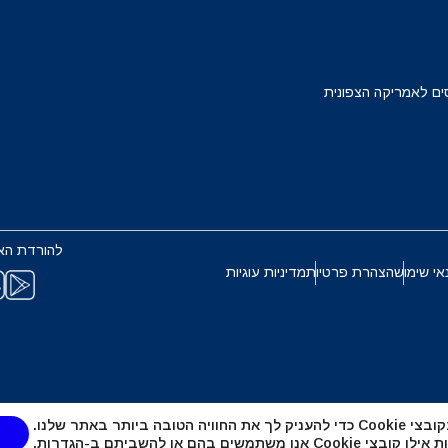
Français
Deuts
EUR - יורו
ים לאמריקה הצפונית
ربية
עברית
PHP - פזו פיליפיני
한국어
日本
AUD - דולר אוסטרלי
להורדת הא
Português
Pols
אי שימוש
הצהרת פרטיות
מדיניות עוגיות
GBP - לירה שטרלינג
Türkçe
ไ
ILS - שקל ישראלי חדש
繁體中文
简体中
טובה ביותר באתר שלנו.
NZD - דולר ניו זילנדי
אנו משתמשים בהם או להשביתם ב-
הגדרות
.