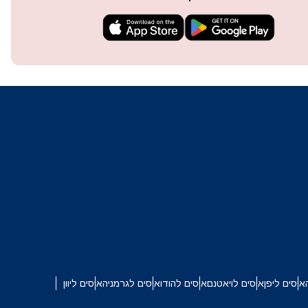
techn
They 
or e
איסים ליפן
איסים לויאטנם
איסים להודו
איסים לגרמניה
איסים ליוון