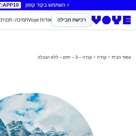
Unlimited Data
Unlimited Data
⚡ השתמש בקוד קופון
APP10
רכישת חבילה
אודות Voye
תמיכה
תכנית 
עמוד הבית
קנדה
קנדה – 3 – ימים – ללא הגבלה