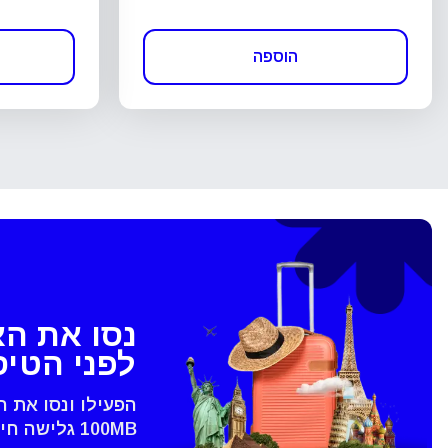
הוספה
נסו את ה
לפני הטי
הפעילו ונסו את 
100MB גלישה חינם - רק בVoye
סגירת