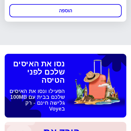
הוספה
נסו את האיסים
שלכם לפני
הטיסה
הפעילו ונסו את האיסים
שלכם בבית עם 100MB
גלישה חינם - רק
בVoye