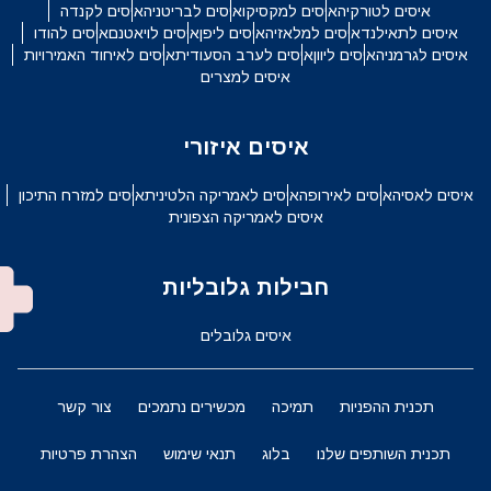
איסים לטורקיה
איסים למקסיקו
איסים לבריטניה
איסים לקנדה
איסים לתאילנד
איסים למלאזיה
איסים ליפן
איסים לויאטנם
איסים להודו
איסים לגרמניה
איסים ליוון
איסים לערב הסעודית
איסים לאיחוד האמירויות
איסים למצרים
איסים איזורי
איסים לאסיה
איסים לאירופה
איסים לאמריקה הלטינית
איסים למזרח התיכון
איסים לאמריקה הצפונית
חבילות גלובליות
איסים גלובלים
תכנית ההפניות
תמיכה
מכשירים נתמכים
צור קשר
תכנית השותפים שלנו
בלוג
תנאי שימוש
הצהרת פרטיות