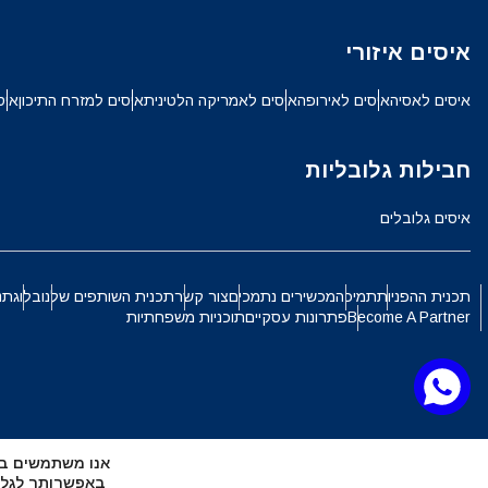
ch
איסים איזורי
JPY - ין יפני
איסים לאסיה
איסים לאירופה
איסים לאמריקה הלטינית
איסים למזרח התיכון
איס
الع
THB - באט תאילנדי
חבילות גלובליות
語
איסים גלובלים
IDR - רופיה אינדונזית
ki
תכנית ההפניות
תמיכה
מכשירים נתמכים
צור קשר
תכנית השותפים שלנו
בלוג
תנ
CAD - דולר קנדי
Become A Partner
פתרונות עסקיים
תוכניות משפחתיות
ทย
AED - דירהם איחוד האמירויות הערביות
文
אנו משתמשים בקובצי Cookie כדי להעניק לך את החוויה ה
CHF - פרנק שוויצרי
באפשרותך לגלות אילו קובצי Cookie 