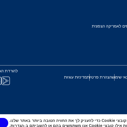
Français
Deuts
EUR - יורו
ים לאמריקה הצפונית
ربية
עברית
PHP - פזו פיליפיני
한국어
日本
AUD - דולר אוסטרלי
להורדת הא
Português
Pols
אי שימוש
הצהרת פרטיות
מדיניות עוגיות
GBP - לירה שטרלינג
Türkçe
ไ
ILS - שקל ישראלי חדש
繁體中文
简体中
טובה ביותר באתר שלנו.
NZD - דולר ניו זילנדי
אנו משתמשים בהם או להשביתם ב-
הגדרות
.