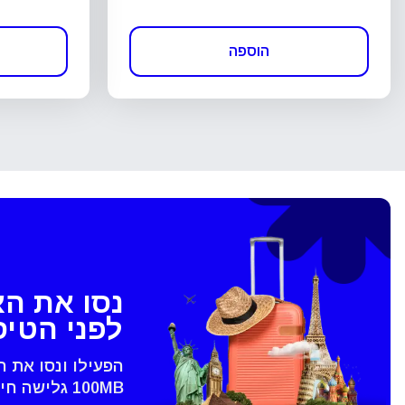
הוספה
נסו את ה
לפני הטי
הפעילו ונסו את 
100MB גלישה חינם - רק בVoye
סגירת