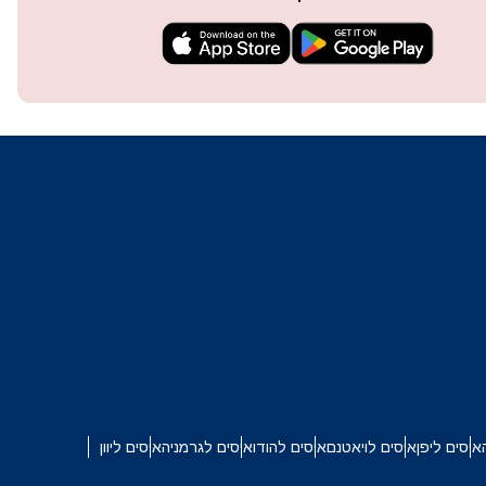
techn
They 
or e
איסים ליפן
איסים לויאטנם
איסים להודו
איסים לגרמניה
איסים ליוון