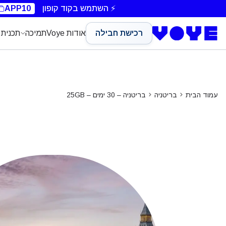
Unlimited Data
⚡ השתמש בקוד קופון
APP10
רכישת חבילה
אודות Voye
תמיכה
תכנית 
עמוד הבית
בריטניה
בריטניה – 30 ימים – 25GB