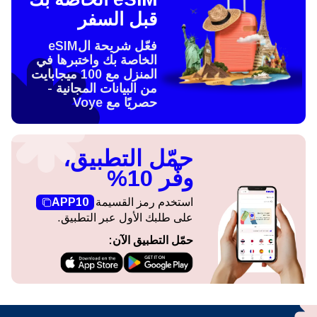
قبل السفر
فعّل شريحة الeSIM
الخاصة بك واختبرها في
المنزل مع 100 ميجابايت
من البيانات المجانية -
حصريًا مع Voye
حمّل التطبيق،
وفّر 10%
استخدم رمز القسيمة
APP10
على طلبك الأول عبر التطبيق.
حمّل التطبيق الآن: