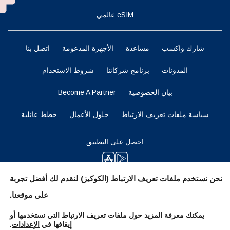
eSIM عالمي
شارك واكسب
مساعدة
الأجهزة المدعومة
اتصل بنا
المدونات
برنامج شركائنا
شروط الاستخدام
بيان الخصوصية
Become A Partner
سياسة ملفات تعريف الارتباط
حلول الأعمال
خطط عائلية
احصل على التطبيق
نحن نستخدم ملفات تعريف الارتباط (الكوكيز) لنقدم لك أفضل تجربة
ابقوا متابعين
على موقعنا.
يمكنك معرفة المزيد حول ملفات تعريف الارتباط التي نستخدمها أو
إيقافها في
الإعدادات
.