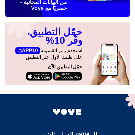
من البيانات المجانية -
حصريًا مع Voye
حمّل التطبيق،
وفّر 10%
استخدم رمز القسيمة
APP10
على طلبك الأول عبر التطبيق.
حمّل التطبيق الآن:
ال eSIM الدولي الشهير