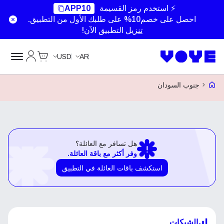
⚡ استخدم رمز القسيمة
APP10
احصل على خصم10% على طلبك الأول من التطبيق.
تنزيل
التطبيق الآن!
Cart
حسابي
USD
AR
Voye Homepage
جنوب السودان
هل تسافر مع العائلة؟
وفر أكثر مع باقة العائلة.
استكشف باقات العائلة في التطبيق
الشبكات