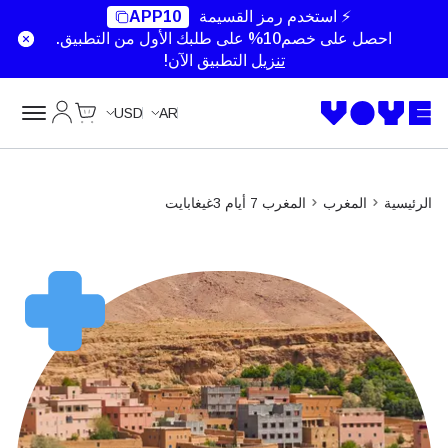
⚡ استخدم رمز القسيمة
APP10
احصل على خصم10% على طلبك الأول من التطبيق.
تنزيل
التطبيق الآن!
Cart
حسابي
USD
AR
الرئيسية
المغرب
المغرب 7 أيام 3غيغابايت