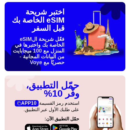
اختبر شريحة
eSIM الخاصة بك
قبل السفر
فعّل شريحة الeSIM
الخاصة بك واختبرها في
المنزل مع 100 ميجابايت
من البيانات المجانية -
حصريًا مع Voye
حمّل التطبيق،
وفّر 10%
استخدم رمز القسيمة
APP10
على طلبك الأول عبر التطبيق.
حمّل التطبيق الآن: