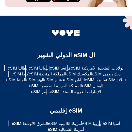
ال eSIM الدولي الشهير
الولايات المتحدة الأمريكية eSIM
فرنسا eSIM
إسبانيا eSIM
إيطاليا eSIM
ديك رومى eSIM
المكسيك eSIM
المملكة المتحدة eSIM
كندا eSIM
تايلاند eSIM
ماليزيا eSIM
اليابان eSIM
فيتنام eSIM
الهند eSIM
ألمانيا eSIM
اليونان eSIM
المملكة العربية السعودية eSIM
الإمارات العربية المتحدة eSIM
مصر eSIM
eSIM إقليمي
آسيا eSIM
أوروبا eSIM
أمريكا اللاتينية eSIM
الشرق الأوسط eSIM
أمريكا الشمالية eSIM