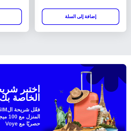
إضافة إلى السلة
الخاصة بك 
المنزل
حصريًا مع Voye
إغلاق 
eSim?