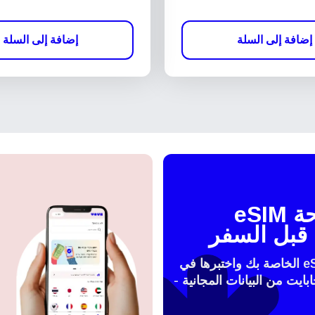
إضافة إلى السلة
إضافة إلى السلة
اختبر شريحة eSIM
قبل السفر
فعّل شريحة الeSIM الخاصة بك واختبرها في
 مع 100 ميجابايت من البيانات المجانية -
النافذة
تسجيل الدخول أو إنشاء حساب
How do I get my 