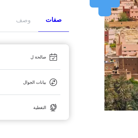
صفات
وصف
صالحة ل
بيانات الجوال
التغطية