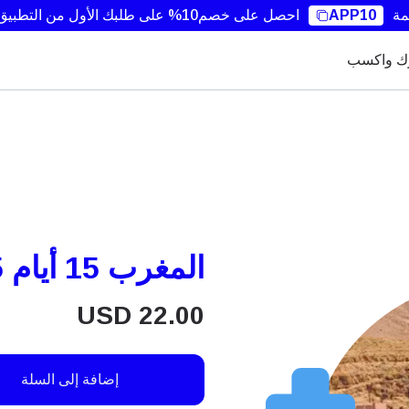
مة
APP10
احصل على خصم10% على طلبك الأول من التطبيق.
ك واكسب
المغرب 15 أيام 5غيغابايت
USD
22.00
إضافة إلى السلة