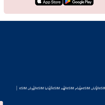
techn
They 
or e
اليابان eSIM
فيتنام eSIM
الهند eSIM
ألمانيا eSIM
اليونان eSIM