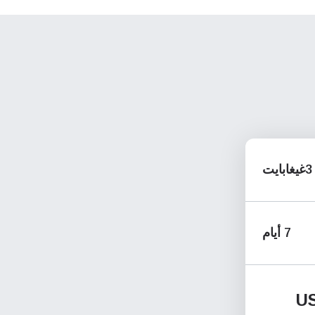
3غيغابايت
7 أيام
U