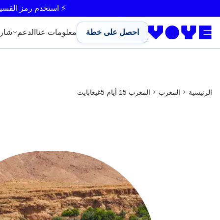
⚡ استخدم رمز القسي
احصل على خطة
معلومات عنا
الدعم
شار
الرئيسية
المغرب
المغرب 15 أيام 5غيغابايت