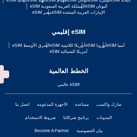
اليونان eSIM
المملكة العربية السعودية eSIM
الإمارات العربية المتحدة eSIM
مصر eSIM
eSIM إقليمي
آسيا eSIM
أوروبا eSIM
أمريكا اللاتينية eSIM
الشرق الأوسط eSIM
أمريكا الشمالية eSIM
الخطط العالمية
eSIM عالمي
شارك واكسب
مساعدة
الأجهزة المدعومة
اتصل بنا
المدونات
برنامج شركائنا
شروط الاستخدام
بيان الخصوصية
Become A Partner