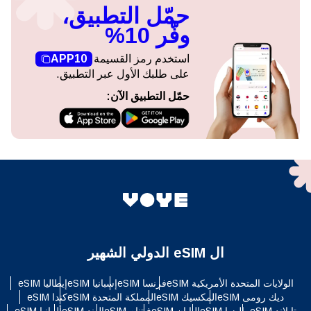
حمّل التطبيق،
وفّر 10%
استخدم رمز القسيمة
APP10
على طلبك الأول عبر التطبيق.
حمّل التطبيق الآن:
ال eSIM الدولي الشهير
الولايات المتحدة الأمريكية eSIM
فرنسا eSIM
إسبانيا eSIM
إيطاليا eSIM
ديك رومى eSIM
المكسيك eSIM
المملكة المتحدة eSIM
كندا eSIM
تايلاند eSIM
ماليزيا eSIM
اليابان eSIM
فيتنام eSIM
الهند eSIM
ألمانيا eSIM