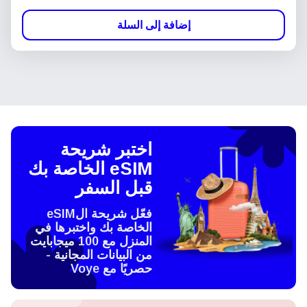
إضافة إلى السلة
اختبر شريحة
eSIM الخاصة بك
قبل السفر
فعّل شريحة الeSIM
الخاصة بك واختبرها في
المنزل مع 100 ميجابايت
من البيانات المجانية -
حصريًا مع Voye