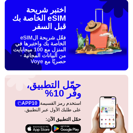
اختبر شريحة
eSIM الخاصة بك
قبل السفر
فعّل شريحة الeSIM
الخاصة بك واختبرها في
المنزل مع 100 ميجابايت
من البيانات المجانية -
حصريًا مع Voye
حمّل التطبيق،
وفّر 10%
استخدم رمز القسيمة
APP10
على طلبك الأول عبر التطبيق.
حمّل التطبيق الآن: