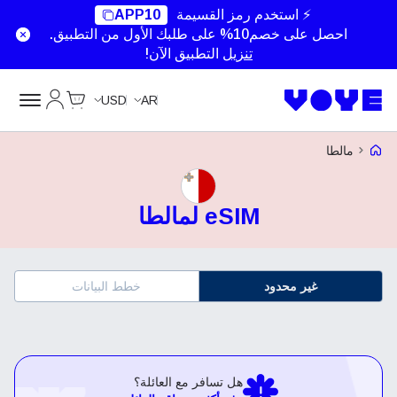
⚡ استخدم رمز القسيمة
APP10
احصل على خصم10% على طلبك الأول من التطبيق.
تنزيل
التطبيق الآن!
Cart
حسابي
USD
AR
Voye Homepage
مالطا
eSIM لمالطا
غير محدود
خطط البيانات
هل تسافر مع العائلة؟