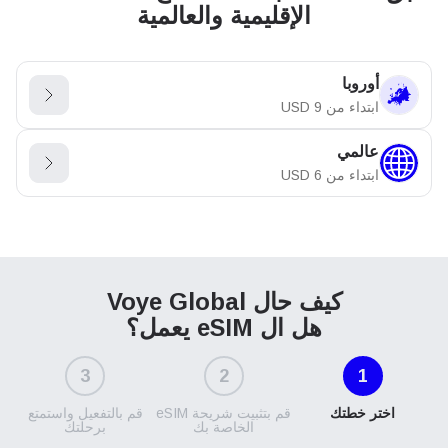
الإقليمية والعالمية
أوروبا
ابتداء من
9
USD
عالمي
ابتداء من
6
USD
كيف حال Voye Global
هل ال eSIM يعمل؟
3
2
1
اختر خطتك
قم بتثبيت شريحة eSIM
قم بالتفعيل واستمتع
الخاصة بك
برحلتك