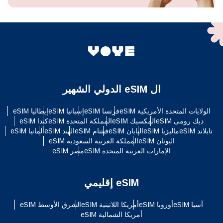
ال eSIM الدولي الشهير
الولايات المتحدة الأمريكية eSIM
فرنسا eSIM
إسبانيا eSIM
إيطاليا eSIM
ديك رومى eSIM
المكسيك eSIM
المملكة المتحدة eSIM
كندا eSIM
تايلاند eSIM
ماليزيا eSIM
اليابان eSIM
فيتنام eSIM
الهند eSIM
ألمانيا eSIM
اليونان eSIM
المملكة العربية السعودية eSIM
الإمارات العربية المتحدة eSIM
مصر eSIM
eSIM إقليمي
آسيا eSIM
أوروبا eSIM
أمريكا اللاتينية eSIM
الشرق الأوسط eSIM
أمريكا الشمالية eSIM