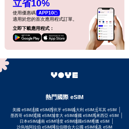
立省10%
使用優惠碼
APP10
適用於您的首次應用程式訂單。
立即下載應用程式：
熱門國際 eSIM
美國 eSIM
法國 eSIM
西班牙 eSIM
義大利 eSIM
土耳其 eSIM
墨西哥 eSIM
英國 eSIM
加拿大 eSIM
泰國 eSIM
馬來西亞 eSIM
日本eSIM
越南 eSIM
印度 eSIM
德國eSIM
希臘 eSIM
沙烏地阿拉伯 eSIM
阿拉伯聯合大公國 eSIM
埃及 eSIM