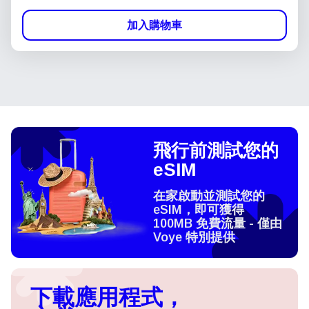
加入購物車
飛行前測試您的
eSIM
在家啟動並測試您的
eSIM，即可獲得
100MB 免費流量 - 僅由
Voye 特別提供
下載應用程式，