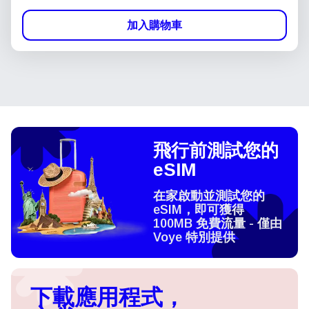
加入購物車
飛行前測試您的
eSIM
在家啟動並測試您的
eSIM，即可獲得
100MB 免費流量 - 僅由
Voye 特別提供
下載應用程式，