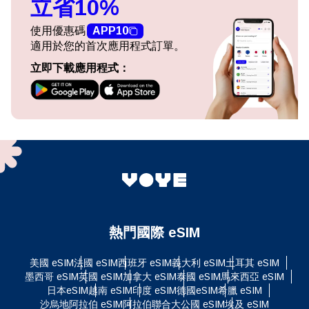
立省10%
使用優惠碼
APP10
適用於您的首次應用程式訂單。
立即下載應用程式：
熱門國際 eSIM
美國 eSIM
法國 eSIM
西班牙 eSIM
義大利 eSIM
土耳其 eSIM
墨西哥 eSIM
英國 eSIM
加拿大 eSIM
泰國 eSIM
馬來西亞 eSIM
日本eSIM
越南 eSIM
印度 eSIM
德國eSIM
希臘 eSIM
沙烏地阿拉伯 eSIM
阿拉伯聯合大公國 eSIM
埃及 eSIM