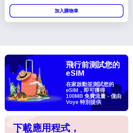
加入購物車
飛行前測試您的
eSIM
在家啟動並測試您的
eSIM，即可獲得
100MB 免費流量 - 僅由
Voye 特別提供
下載應用程式，