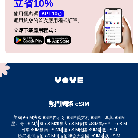
立省10%
使用優惠碼
APP10
適用於您的首次應用程式訂單。
立即下載應用程式：
熱門國際 eSIM
美國 eSIM
法國 eSIM
西班牙 eSIM
義大利 eSIM
土耳其 eSIM
墨西哥 eSIM
英國 eSIM
加拿大 eSIM
泰國 eSIM
馬來西亞 eSIM
日本eSIM
越南 eSIM
印度 eSIM
德國eSIM
希臘 eSIM
沙烏地阿拉伯 eSIM
阿拉伯聯合大公國 eSIM
埃及 eSIM