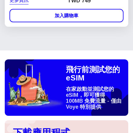
更多資訊
TWD 749
加入購物車
飛行前測試您的
eSIM
在家啟動並測試您的
eSIM，即可獲得
100MB 免費流量 - 僅由
Voye 特別提供
下載應用程式，