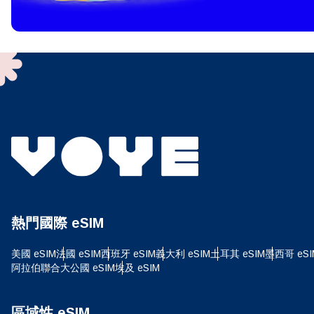
To get
techno
They w
or ent
of eSI
選
電子
搜尋
熱門國際 eSIM
USD
美國 eSIM
法國 eSIM
西班牙 eSIM
義大利 eSIM
土耳其 eSIM
墨西哥 eSI
阿拉伯聯合大公國 eSIM
埃及 eSIM
SGD
區域性 eSIM