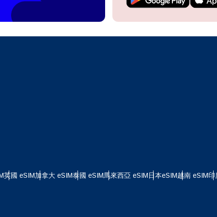
繼續前往您的帳戶或在幾秒鐘內建立一個新帳戶。
 your eSIM, start by checking if your device supports eSIM
logy. Then, contact your mobile carrier to request an eSIM activ
ill provide you with a QR code or activation details that you ca
繼續使用
Apple
er in your device settings. Once activated, you can enjoy the ben
繁體中文
M without needing a physical SIM card!
或使用電子郵件繼續
擇貨幣：
郵件
貨幣
發送驗證碼
 - 美元 (US)
KRW - 韓元
M
英國 eSIM
加拿大 eSIM
泰國 eSIM
馬來西亞 eSIM
日本eSIM
越南 eSIM
印
 - 新加坡元
TWD - 新台幣