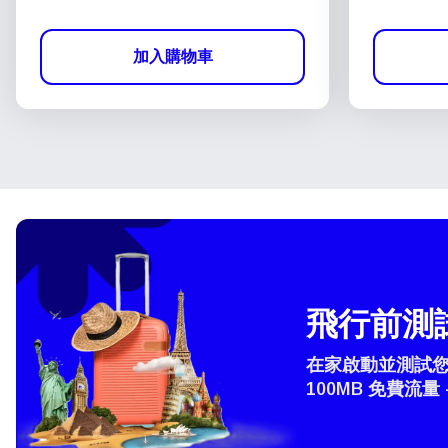
加入購物車
飛行前測試
在家啟動並測試您的
100MB 免費流量 
選
How 