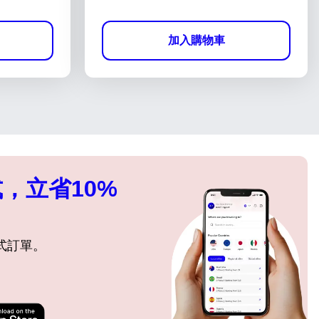
加入購物車
，立省10%
式訂單。
關閉彈出視窗
關閉彈出視窗