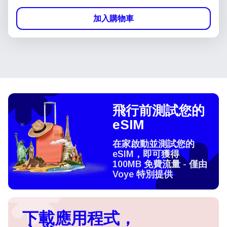
加入購物車
飛行前測試您的
eSIM
在家啟動並測試您的
eSIM，即可獲得
100MB 免費流量 - 僅由
Voye 特別提供
下載應用程式，