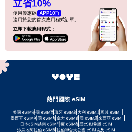
立省10%
使用優惠碼
APP10
適用於您的首次應用程式訂單。
立即下載應用程式：
熱門國際 eSIM
美國 eSIM
法國 eSIM
西班牙 eSIM
義大利 eSIM
土耳其 eSIM
墨西哥 eSIM
英國 eSIM
加拿大 eSIM
泰國 eSIM
馬來西亞 eSIM
日本eSIM
越南 eSIM
印度 eSIM
德國eSIM
希臘 eSIM
沙烏地阿拉伯 eSIM
阿拉伯聯合大公國 eSIM
埃及 eSIM