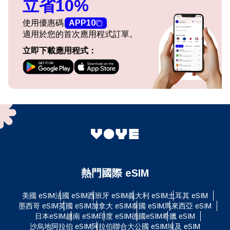
立省10%
使用優惠碼
APP10
適用於您的首次應用程式訂單。
立即下載應用程式：
熱門國際 eSIM
美國 eSIM
法國 eSIM
西班牙 eSIM
義大利 eSIM
土耳其 eSIM
墨西哥 eSIM
英國 eSIM
加拿大 eSIM
泰國 eSIM
馬來西亞 eSIM
日本eSIM
越南 eSIM
印度 eSIM
德國eSIM
希臘 eSIM
沙烏地阿拉伯 eSIM
阿拉伯聯合大公國 eSIM
埃及 eSIM