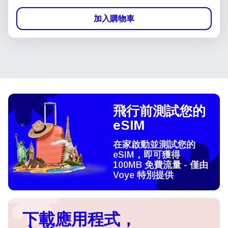
加入購物車
飛行前測試您的
eSIM
在家啟動並測試您的
eSIM，即可獲得
100MB 免費流量 - 僅由
Voye 特別提供
下載應用程式，