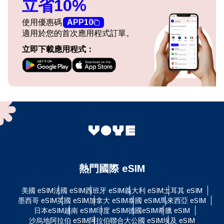
立省10%
使用優惠碼
APP10
適用於您的首次應用程式訂單。
立即下載應用程式：
熱門國際 eSIM
美國 eSIM
法國 eSIM
西班牙 eSIM
義大利 eSIM
土耳其 eSIM
墨西哥 eSIM
英國 eSIM
加拿大 eSIM
泰國 eSIM
馬來西亞 eSIM
日本eSIM
越南 eSIM
印度 eSIM
德國eSIM
希臘 eSIM
沙烏地阿拉伯 eSIM
阿拉伯聯合大公國 eSIM
埃及 eSIM