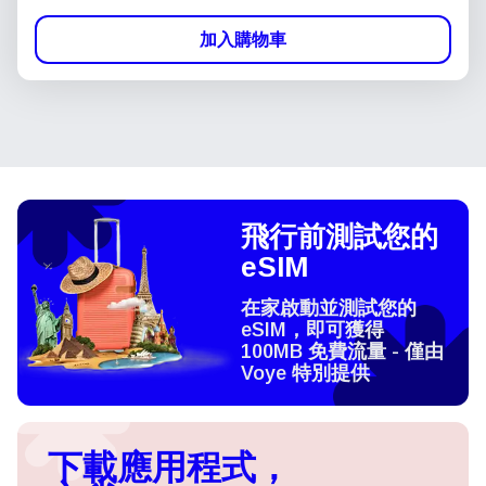
加入購物車
飛行前測試您的
eSIM
在家啟動並測試您的
eSIM，即可獲得
100MB 免費流量 - 僅由
Voye 特別提供
下載應用程式，